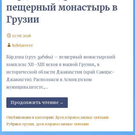
пещерный монастырь в
Грузии
13/05/2026
belstarover
Ва́рдзиа (груз. ვარძია) — пещерный монастырский
комплекс XII—XIII веков в южной Грузии, в
исторической области Джавахетия (край Самцхе-
Джавахети). Расположен в Аспиндзском
муниципалитете,…
Продолжить чтение →
Опубликовано в категории:
Древлеправославные святыни
Рубрика:
грузия
,
древлеправославные святыни