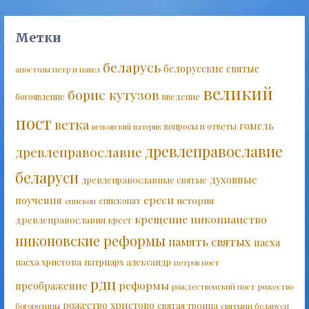
Метки
беларусь
белорусские святые
апостолы петр и павел
великий
борис кутузов
богоявление
введение
пост
ветка
гомель
вопросы и ответы
ветковский патерик
древлеправославие
древлеправославие
беларуси
духовные
древлеправославные святые
ереси
поучения
история
епископат
епископ
крещение
никонианство
древлеправославия
крест
никоновские реформы
память святых
пасха
пасха христова
патриарх александр
петров пост
рдц
реформы
преображение
рождественский пост
рожество
рожество христово
святая троица
богородицы
святыни беларуси