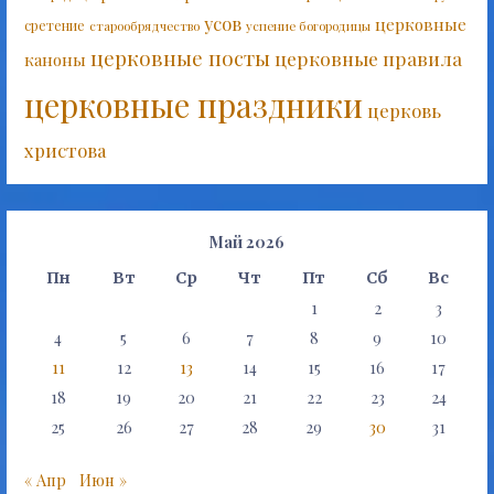
усов
церковные
сретение
старообрядчество
успение богородицы
церковные посты
церковные правила
каноны
церковные праздники
церковь
христова
Май 2026
Пн
Вт
Ср
Чт
Пт
Сб
Вс
1
2
3
4
5
6
7
8
9
10
11
12
13
14
15
16
17
18
19
20
21
22
23
24
25
26
27
28
29
30
31
« Апр
Июн »