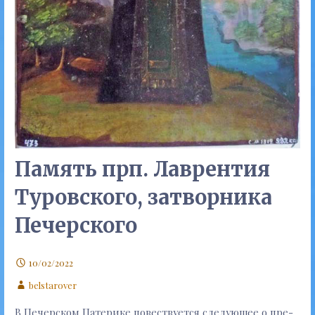
Память прп. Лаврентия
Туровского, затворника
Печерского
10/02/2022
belstarover
В Пе­чер­ском Па­те­ри­ке по­вест­ву­ет­ся сле­ду­ю­щее о пре­