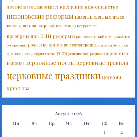
крещение
никонианство
древлеправославия
крест
никоновские реформы
память святых
пасха
пасха христова
патриарх александр
петров пост
рдц
реформы
преображение
рождественский пост
рожество
рожество христово
святая троица
богородицы
святыни беларуси
усов
церковные
сретение
старообрядчество
успение богородицы
церковные посты
церковные правила
каноны
церковные праздники
церковь
христова
Август 2026
Пн
Вт
Ср
Чт
Пт
Сб
Вс
1
2