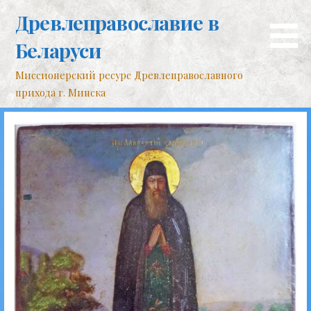
Перейти
Древлеправославие в
к
контенту
Беларуси
Миссионерский ресурс Древлеправославного
прихода г. Минска