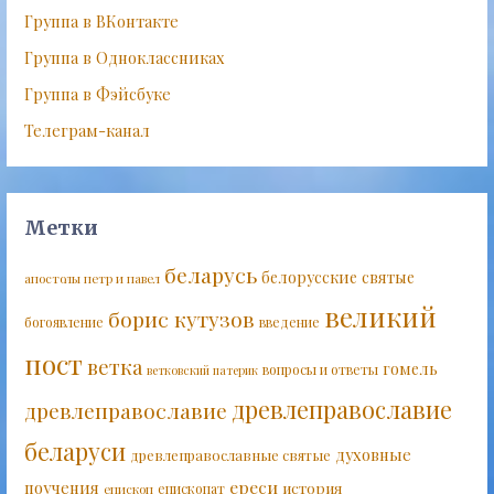
Группа в ВКонтакте
Группа в Одноклассниках
Группа в Фэйсбуке
Телеграм-канал
Метки
беларусь
белорусские святые
апостолы петр и павел
великий
борис кутузов
богоявление
введение
пост
ветка
гомель
вопросы и ответы
ветковский патерик
древлеправославие
древлеправославие
беларуси
духовные
древлеправославные святые
ереси
поучения
история
епископат
епископ