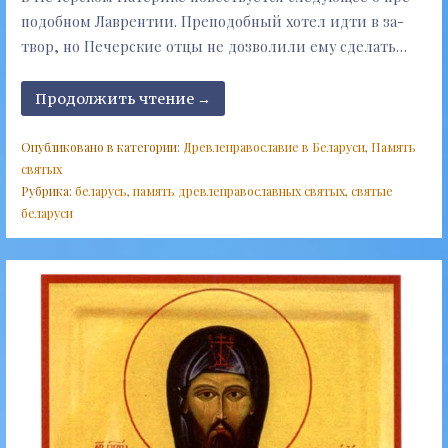
по­доб­ном Лав­рен­тии. Пре­по­доб­ный хо­тел ид­ти в за­
твор, но Пе­чер­ские от­цы не доз­во­ли­ли ему сде­лать…
Продолжить чтение →
Опубликовано в категории:
Древлеправославие в Беларуси
,
Память
святых
Рубрика:
беларусь
,
память древлеправославных святых
,
святые
беларуси