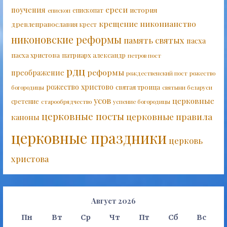
ереси
поучения
история
епископат
епископ
крещение
никонианство
древлеправославия
крест
никоновские реформы
память святых
пасха
пасха христова
патриарх александр
петров пост
рдц
реформы
преображение
рождественский пост
рожество
рожество христово
святая троица
богородицы
святыни беларуси
усов
церковные
сретение
старообрядчество
успение богородицы
церковные посты
церковные правила
каноны
церковные праздники
церковь
христова
Август 2026
Пн
Вт
Ср
Чт
Пт
Сб
Вс