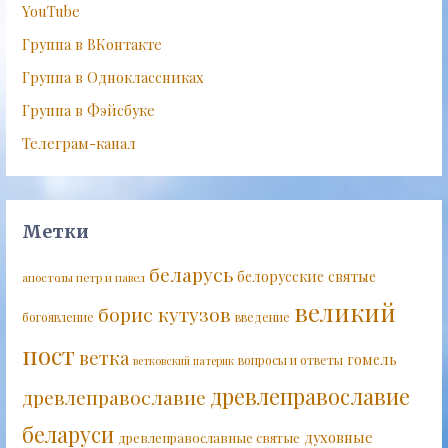
YouTube
Группа в ВКонтакте
Группа в Одноклассниках
Группа в Фэйсбуке
Телеграм-канал
Метки
беларусь
белорусские святые
апостолы петр и павел
великий
борис кутузов
богоявление
введение
пост
ветка
гомель
вопросы и ответы
ветковский патерик
древлеправославие
древлеправославие
беларуси
духовные
древлеправославные святые