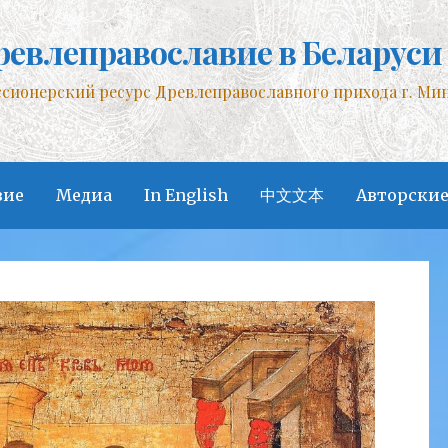
ревлеправославие в Беларуси
сионерский ресурс Древлеправославного прихода г. Ми
вие
Медиа
In English
中文文本
Авторские