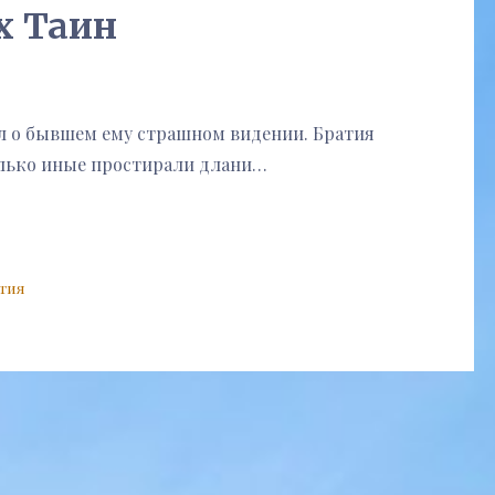
х Таин
 о бывшем ему страшном видении. Братия
олько иные простирали длани…
тия