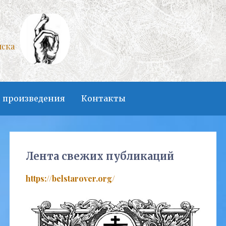
нска
 произведения
Контакты
Лента свежих публикаций
https://belstarover.org/