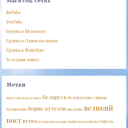
Мы в соц. сетях
RuTube
YouTube
Группа в ВКонтакте
Группа в Одноклассниках
Группа в Фэйсбуке
Телеграм-канал
Метки
беларусь
белорусские святые
апостолы петр и павел
великий
борис кутузов
богоявление
введение
пост
ветка
гомель
вопросы и ответы
ветковский патерик