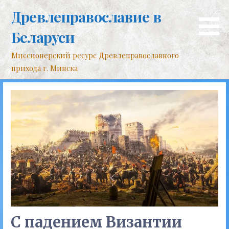
Перейти
Древлеправославие в
к
контенту
Беларуси
Миссионерский ресурс Древлеправославного
прихода г. Минска
С падением Византии