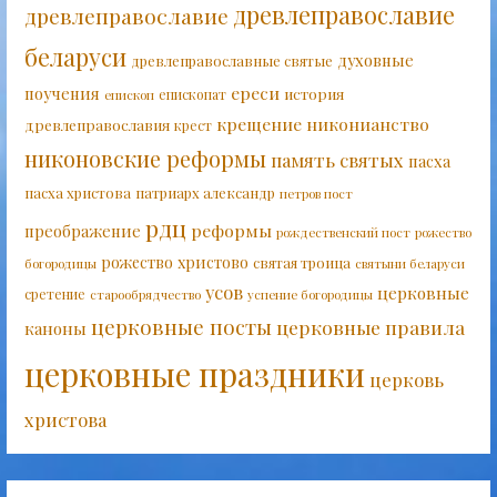
древлеправославие
древлеправославие
беларуси
духовные
древлеправославные святые
ереси
поучения
история
епископат
епископ
крещение
никонианство
древлеправославия
крест
никоновские реформы
память святых
пасха
пасха христова
патриарх александр
петров пост
рдц
реформы
преображение
рождественский пост
рожество
рожество христово
святая троица
богородицы
святыни беларуси
усов
церковные
сретение
старообрядчество
успение богородицы
церковные посты
церковные правила
каноны
церковные праздники
церковь
христова