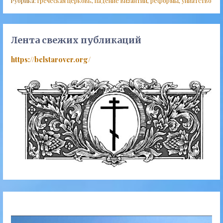
Рубрика:
греческая церковь
,
падение византии
,
реформы
,
униатство
Лента свежих публикаций
https://belstarover.org/