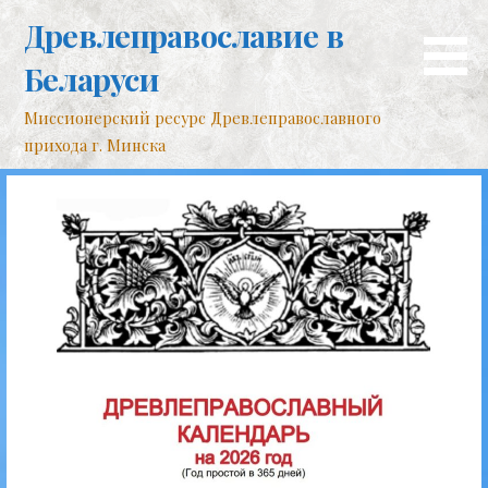
Перейти
Древлеправославие в
к
контенту
Беларуси
Миссионерский ресурс Древлеправославного
прихода г. Минска