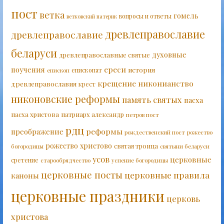
пост
ветка
гомель
вопросы и ответы
ветковский патерик
древлеправославие
древлеправославие
беларуси
духовные
древлеправославные святые
ереси
поучения
история
епископат
епископ
крещение
никонианство
древлеправославия
крест
никоновские реформы
память святых
пасха
пасха христова
патриарх александр
петров пост
рдц
реформы
преображение
рождественский пост
рожество
рожество христово
святая троица
богородицы
святыни беларуси
усов
церковные
сретение
старообрядчество
успение богородицы
церковные посты
церковные правила
каноны
церковные праздники
церковь
христова