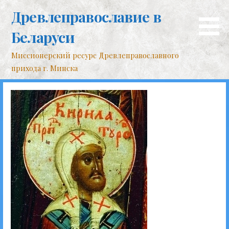
Перейти
Древлеправославие в
к
контенту
Беларуси
Миссионерский ресурс Древлеправославного
прихода г. Минска