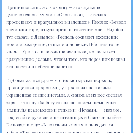
Приникновение же к оконцу — это слушанье
душеполезного учения. «Слова твои, — сказано, —
просвещают и вразумляют младенцев». Писано: «Возвел
я очи мои горе, откуда пришло спасение мое». Надобно
тут сказать с Давыдом: «Господь сохранит вхождение
мое и исхождение, отныне и до века». Ибо никого не
влечет Христос к покаянию насильно, но посылает
вразумление делами, чтобы того, кто через них познал
его, ввести в небесное царство.
Глубокая же пещера — это монастырская церковь,
провиденная пророками, устроенная апостолами,
украшенная евангелистами. А сияющая из нее светлая
заря — это служба Богу со славословием, немолчная
аллилуйя псаломскими стихами: «Ночами, — сказано, —
воздевайте руки свои в святилищах и благословляйте
Господа»; и еще: «В полуночи встал я исповедаться
тебе»; «Так, — сказано, — пусть просияет свет ваш пред