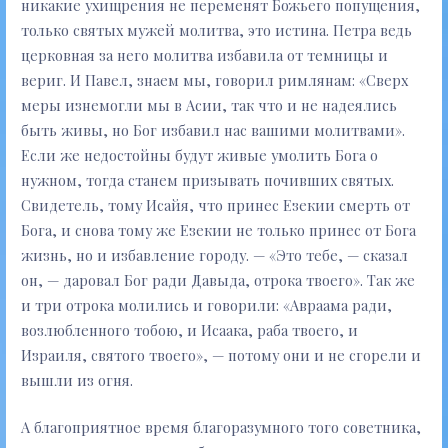
никакие ухищрения не переменят Божьего попущения,
только святых мужей молитва, это истина. Петра ведь
церковная за него молитва избавила от темницы и
вериг. И Павел, знаем мы, говорил римлянам: «Сверх
меры изнемогли мы в Асии, так что и не надеялись
быть живы, но Бог избавил нас вашими молитвами».
Если же недостойны будут живые умолить Бога о
нужном, тогда станем призывать почивших святых.
Свидетель, тому Исайя, что принес Езекии смерть от
Бога, и снова тому же Езекии не только принес от Бога
жизнь, но и избавление городу. — «Это тебе, — сказал
он, — даровал Бог ради Давыда, отрока твоего». Так же
и три отрока молились и говорили: «Авраама ради,
возлюбленного тобою, и Исаака, раба твоего, и
Израиля, святого твоего», — потому они и не сгорели и
вышли из огня.
А благоприятное время благоразумного того советника,