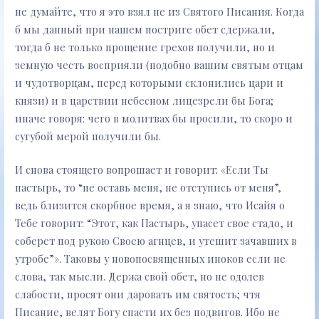
не думайте, что я это взял не из Святого Писания. Когда
б мы данный при нашем постриге обет сдержали,
тогда б не только прощение грехов получили, но и
земную честь восприяли (подобно вашим святым отцам
и чудотворцам, перед которыми склонились цари и
князи) и в царствии небесном лицезрели бы Бога;
иначе говоря: чего в молитвах бы просили, то скоро и
сугубой мерой получили бы.
И снова стоящего вопрошает и говорит: «Если Ты
пастырь, то “не оставь меня, не отступись от меня”,
ведь близится скорбное время, а я знаю, что Исайя о
Тебе говорит: “Этот, как Пастырь, упасет свое стадо, и
соберет под рукою Своею агнцев, и утешит зачавших в
утробе”». Таковы у новопосвященных иноков если не
слова, так мысли. Держа свой обет, но не одолев
слабости, просят они даровать им святость; чтя
Писание, велят Богу спасти их без подвигов. Ибо не