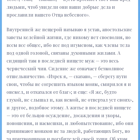
людьми, чтоб увидели они ваши добрые дела и
прославили вашего Отца небесного».
Внутренней же пещерой называю я устав, апостольские
заветы келейной жизни, где никому нет своеволия, но
всем все общее, ибо все под игуменом, как члены тела
под одной головой, связаны духовными жилами. А
сидящий там в последней нищете муж — это весь
чернеческий чин. Сидение же означает безмолвное
отшельничество. «Изрек я, — сказано, — сберегу пути
свои, чтобы не согрешить языком моим, смирился я и
онемел, и отказался от благ»; и еще: «Я же, будто
глухой, не слышал и, как немой, не отверзал уст своих»,
и другое, подобное этому. А житье в последней нищете
— это от бельцов осуждение, досаждения и укоры,
поношения, и насмешки, и любопытствование, ибо они
принимают монахов не за людей, работающих Богу, но
за притворщиков и погубителей своей души. Об этом