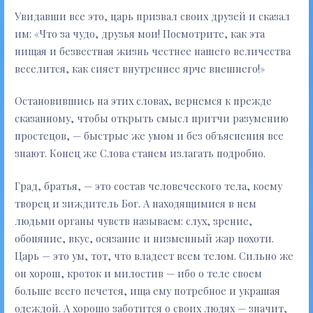
Увидавши все это, царь призвал своих друзей и сказал
им: «Что за чудо, друзья мои! Посмотрите, как эта
нищая и безвестная жизнь честнее нашего величества
веселится, как сияет внутреннее ярче внешнего!»
Остановившись на этих словах, вернемся к прежде
сказанному, чтобы открыть смысл притчи разумению
простецов, — быстрые же умом и без объяснения все
знают. Конец же Слова станем излагать подробно.
Град, братья, — это состав человеческого тела, коему
творец и зиждитель Бог. А находящимися в нем
людьми органы чувств называем: слух, зрение,
обоняние, вкус, осязание и низменный жар похоти.
Царь — это ум, тот, что владеет всем телом. Сильно же
он хорош, кроток и милостив — ибо о теле своем
больше всего печется, ища ему потребное и украшая
одеждой. А хорошо заботится о своих людях — значит,