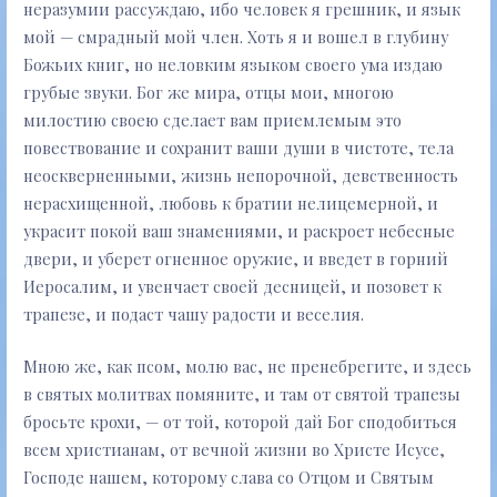
неразумии рассуждаю, ибо человек я грешник, и язык
мой — смрадный мой член. Хоть я и вошел в глубину
Божьих книг, но неловким языком своего ума издаю
грубые звуки. Бог же мира, отцы мои, многою
милостию своею сделает вам приемлемым это
повествование и сохранит ваши души в чистоте, тела
неоскверненными, жизнь непорочной, девственность
нерасхищенной, любовь к братии нелицемерной, и
украсит покой ваш знамениями, и раскроет небесные
двери, и уберет огненное оружие, и введет в горний
Иеросалим, и увенчает своей десницей, и позовет к
трапезе, и подаст чашу радости и веселия.
Мною же, как псом, молю вас, не пренебрегите, и здесь
в святых молитвах помяните, и там от святой трапезы
бросьте крохи, — от той, которой дай Бог сподобиться
всем христианам, от вечной жизни во Христе Исусе,
Господе нашем, которому слава со Отцом и Святым