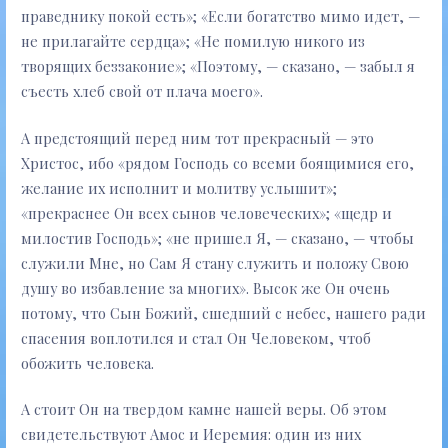
праведнику покой есть»; «Если богатство мимо идет, —
не прилагайте сердца»; «Не помилую никого из
творящих беззаконие»; «Поэтому, — сказано, — забыл я
съесть хлеб свой от плача моего».
А предстоящий перед ним тот прекрасный — это
Христос, ибо «рядом Господь со всеми боящимися его,
желание их исполнит и молитву услышит»;
«прекраснее Он всех сынов человеческих»; «щедр и
милостив Господь»; «не пришел Я, — сказано, — чтобы
служили Мне, но Сам Я стану служить и положу Свою
душу во избавление за многих». Высок же Он очень
потому, что Сын Божий, сшедший с небес, нашего ради
спасения воплотился и стал Он Человеком, чтоб
обожить человека.
А стоит Он на твердом камне нашей веры. Об этом
свидетельствуют Амос и Иеремия: один из них