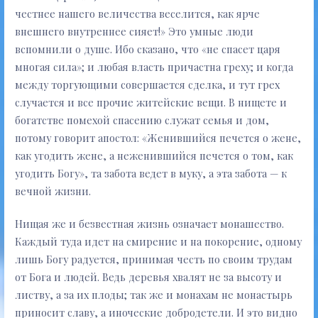
честнее нашего величества веселится, как ярче
внешнего внутреннее сияет!» Это умные люди
вспомнили о душе. Ибо сказано, что «не спасет царя
многая сила»; и любая власть причастна греху; и когда
между торгующими совершается сделка, и тут грех
случается и все прочие житейские вещи. В нищете и
богатстве помехой спасению служат семья и дом,
потому говорит апостол: «Женившийся печется о жене,
как угодить жене, а неженившийся печется о том, как
угодить Богу», та забота ведет в муку, а эта забота — к
вечной жизни.
Нищая же и безвестная жизнь означает монашество.
Каждый туда идет на смирение и на покорение, одному
лишь Богу радуется, принимая честь по своим трудам
от Бога и людей. Ведь деревья хвалят не за высоту и
листву, а за их плоды; так же и монахам не монастырь
приносит славу, а иноческие добродетели. И это видно