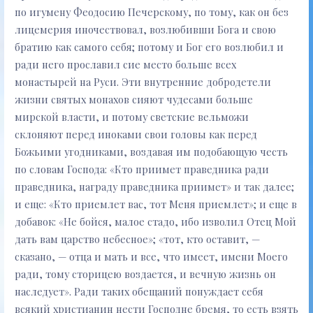
по игумену Феодосию Печерскому, по тому, как он без
лицемерия иночествовал, возлюбивши Бога и свою
братию как самого себя; потому и Бог его возлюбил и
ради него прославил сие место больше всех
монастырей на Руси. Эти внутренние добродетели
жизни святых монахов сияют чудесами больше
мирской власти, и потому светские вельможи
склоняют перед иноками свои головы как перед
Божьими угодниками, воздавая им подобающую честь
по словам Господа: «Кто приимет праведника ради
праведника, награду праведника приимет» и так далее;
и еще: «Кто приемлет вас, тот Меня приемлет»; и еще в
добавок: «Не бойся, малое стадо, ибо изволил Отец Мой
дать вам царство небесное»; «тот, кто оставит, —
сказано, — отца и мать и все, что имеет, имени Моего
ради, тому сторицею воздается, и вечную жизнь он
наследует». Ради таких обещаний понуждает себя
всякий христианин нести Господне бремя, то есть взять