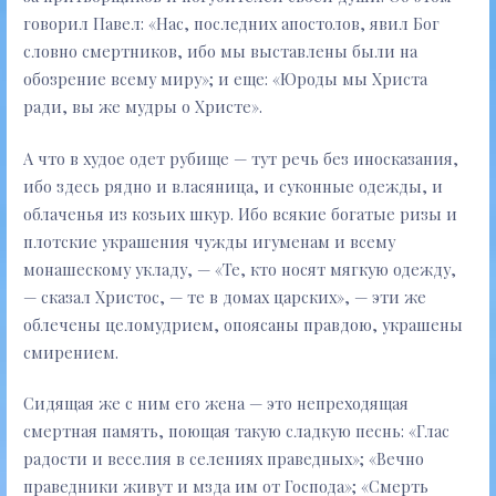
говорил Павел: «Нас, последних апостолов, явил Бог
словно смертников, ибо мы выставлены были на
обозрение всему миру»; и еще: «Юроды мы Христа
ради, вы же мудры о Христе».
А что в худое одет рубище — тут речь без иносказания,
ибо здесь рядно и власяница, и суконные одежды, и
облаченья из козьих шкур. Ибо всякие богатые ризы и
плотские украшения чужды игуменам и всему
монашескому укладу, — «Те, кто носят мягкую одежду,
— сказал Христос, — те в домах царских», — эти же
облечены целомудрием, опоясаны правдою, украшены
смирением.
Сидящая же с ним его жена — это непреходящая
смертная память, поющая такую сладкую песнь: «Глас
радости и веселия в селениях праведных»; «Вечно
праведники живут и мзда им от Господа»; «Смерть