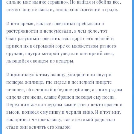
сильно мне нынче страшно». Но выйдя и обойдя все,
ничего они не нашли, лишь одно смятение в граде.
И в то время, как все советники пребывали в
растерянности и недоумевали, в чем дело, тот
благоразумный советник взял царя с его дочкой и
привел их к огромной горе со множеством разного
оружия, внутри которой увидели они яркий свет,
льющийся оконцем из пещеры.
И приникнув к тому оконцу, увидали они внутри
пещеры жилище, где сидел в последней нищете
человек, облаченный в бедное рубище, а с ним рядом
сидела его жена, слаще брашен поющая ему песнь.
Перед ним же на твердом камне стоял некто красен и
высок, поднося ему пищу и черпля вино. И в тот миг,
как принял человек чашу, так с великой радостью
стали они венчать его хвалою.