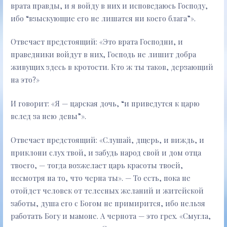
врата правды, и я войду в них и исповедаюсь Господу,
ибо “взыскующие его не лишатся ни коего блага”».
Отвечает предстоящий: «Это врата Господни, и
праведники войдут в них, Господь не лишит добра
живущих здесь в кротости. Кто ж ты таков, дерзающий
на это?»
И говорит: «Я — царская дочь, “и приведутся к царю
вслед за нею девы”».
Отвечает предстоящий: «Слушай, дщерь, и виждь, и
приклони слух твой, и забудь народ свой и дом отца
твоего, — тогда возжелает царь красоты твоей,
несмотря на то, что черна ты». — То есть, пока не
отойдет человек от телесных желаний и житейской
заботы, душа его с Богом не примирится, ибо нельзя
работать Богу и мамоне. А чернота — это грех. «Смугла,