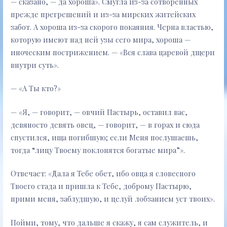
— сказано, — да хороша». Смугла из-за сотворенных
прежде прегрешений и из-за мирских житейских
забот. А хороша из-за скорого покаяния. Черна властью,
которую имеют над ней узы сего мира, хороша —
иноческим пострижением. — «Вся слава царевой дщери
внутри суть».
— «А Ты кто?»
— «Я, — говорит, — овчий Пастырь, оставил вас,
девяносто девять овец, — говорит, — в горах и сюда
спустился, ища погибшую; если Меня послушаешь,
тогда “лицу Твоему поклонятся богатые мира”».
Отвечает: «Дала я Тебе обет, ибо овца я словесного
Твоего стада и пришла к Тебе, доброму Пастырю,
прими меня, заблудшую, и целуй лобзанием уст твоих».
Пойми, тому, что дальше я скажу, я сам служитель, и