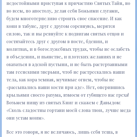
недостойными приступая к причастию Святых Тайн, но
во всем, по апостолу, делая себя Божьими слугами,
будем многотерпеливо строить свое спасение. И как
кони в табуне, друг с другом соревнуясь, мерятся
силою, так и вы ревнуйте к подвигам святых отцов и
состязайтесь друг с другом в посте, бдении, и
молитвах, и в богослужебных трудах, чтобы не ослабеть
в объедении, и пьянстве, и плотских желаниях и не
оказаться в адской пустыни, и не быть растерзанными
там геенскими зверьми, чтоб не растрескались наши
тела, как кора земная, мучимые огнем, чтобы не
«рассыпались наши кости при аде». Нет, оперившись
крыльями своего разума, взмоем от губящего нас греха!
Возьмем пищу из святых Книг и скажем с Давыдом:
«Сколь сладостны гортани моей слова твои, лучше меда
они устам моим».
Все это говоря, я не величаюсь, лишь себя теша, в