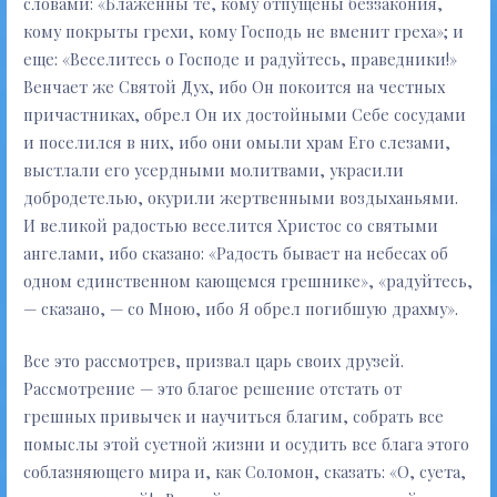
словами: «Блаженны те, кому отпущены беззакония,
кому покрыты грехи, кому Господь не вменит греха»; и
еще: «Веселитесь о Господе и радуйтесь, праведники!»
Венчает же Святой Дух, ибо Он покоится на честных
причастниках, обрел Он их достойными Себе сосудами
и поселился в них, ибо они омыли храм Его слезами,
выстлали его усердными молитвами, украсили
добродетелью, окурили жертвенными воздыханьями.
И великой радостью веселится Христос со святыми
ангелами, ибо сказано: «Радость бывает на небесах об
одном единственном кающемся грешнике», «радуйтесь,
— сказано, — со Мною, ибо Я обрел погибшую драхму».
Все это рассмотрев, призвал царь своих друзей.
Рассмотрение — это благое решение отстать от
грешных привычек и научиться благим, собрать все
помыслы этой суетной жизни и осудить все блага этого
соблазняющего мира и, как Соломон, сказать: «О, суета,