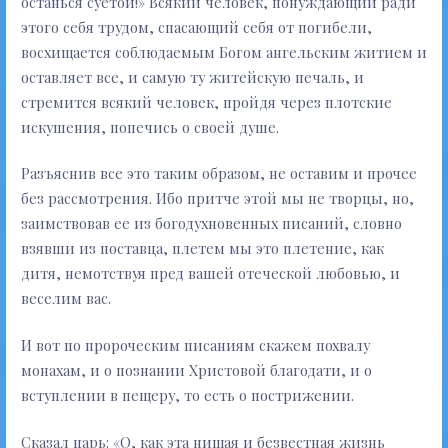
останься суетой!» Всякий человек, понуждающий ради
этого себя трудом, спасающий себя от погибели,
восхищается соблюдаемым Богом ангельским житием и
оставляет все, и самую ту житейскую печаль, и
стремится всякий человек, пройдя через плотские
искушения, попечись о своей душе.
Разъяснив все это таким образом, не оставим и прочее
без рассмотрения. Ибо притче этой мы не творцы, но,
заимствовав ее из богодухновенных писаний, словно
взявши из поставца, плетем мы это плетение, как
дитя, немотствуя пред вашей отеческой любовью, и
веселим вас.
И вот по пророческим писаниям скажем похвалу
монахам, и о познании Христовой благодати, и о
вступлении в пещеру, то есть о пострижении.
Сказал царь: «О, как эта нищая и безвестная жизнь