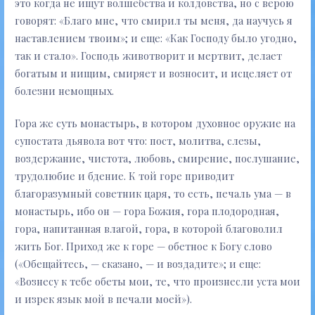
это когда не ищут волшебства и колдовства, но с верою
говорят: «Благо мне, что смирил ты меня, да научусь я
наставлением твоим»; и еще: «Как Господу было угодно,
так и стало». Господь животворит и мертвит, делает
богатым и нищим, смиряет и возносит, и исцеляет от
болезни немощных.
Гора же суть монастырь, в котором духовное оружие на
супостата дьявола вот что: пост, молитва, слезы,
воздержание, чистота, любовь, смирение, послушание,
трудолюбие и бдение. К той горе приводит
благоразумный советник царя, то есть, печаль ума — в
монастырь, ибо он — гора Божия, гора плодородная,
гора, напитанная влагой, гора, в которой благоволил
жить Бог. Приход же к горе — обетное к Богу слово
(«Обещайтесь, — сказано, — и воздадите»; и еще:
«Вознесу к тебе обеты мои, те, что произнесли уста мои
и изрек язык мой в печали моей»).