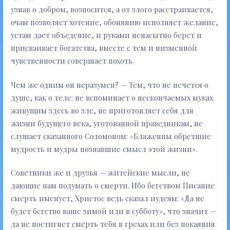
узнав о добром, возносится, а от злого расстраивается,
очам позволяет хотение, обонянию исполняет желание,
устам дает объедение, и руками ненасытно берет и
присваивает богатства, вместе с тем и низменной
чувственности совершает похоть.
Чем же одним он неразумен? — Тем, что не печется о
душе, как о теле: не вспоминает о нескончаемых муках
живущим здесь во зле, не приготовляет себя для
жизни будущего века, уготованной праведникам, не
слушает сказанного Соломоном: «Блаженны обретшие
мудрость и мудры познавшие смысл этой жизни».
Советники же и друзья — житейские мысли, не
дающие нам подумать о смерти. Ибо бегством Писание
смерть именует, Христос ведь сказал иудеям: «Да не
будет бегство ваше зимой или в субботу», что значит —
да не постигнет смерть тебя в грехах или без покаяния