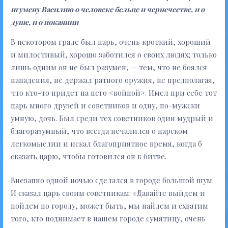
игумену Василию о человеке бельце и чернечестве, и о
душе, и о покаянии
В некотором граде был царь, очень кроткий, хороший
и милостивый, хорошо заботился о своих людях; только
лишь одним он не был разумен, — тем, что не боялся
нападения, не держал ратного оружия, не предполагая,
что кто-то придет на него <войной>. Имел при себе тот
царь много друзей и советников и одну, по-мужски
умную, дочь. Был среди тех советников один мудрый и
благоразумный, что всегда печалился о царском
легкомыслии и искал благоприятное время, когда б
сказать царю, чтобы готовился он к битве.
Внезапно одной ночью сделался в городе большой шум.
И сказал царь своим советникам: «Давайте выйдем и
пойдем по городу, может быть, мы найдем и схватим
того, кто поднимает в нашем городе сумятицу, очень