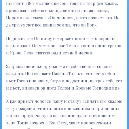
глаголет: «Вот человек высок стоял на твердом камне,
призывая к себе все концы земли и питая своих»;
Иеремия же сказал: «Он человек, и кто познает его. Но
да уразумеют все концы земли, что он Бог».
Подносит же Он пищу и черпает вино — это верным
всем подает Он честное свое Тело во оставление грехов
и Кровь Свою святую ради вечной жизни.
Запрещающие же друзья — это собственная совесть
каждого. Ибо взывает Павел: «Тот, кто ест сей хлеб и
пьет Господню чашу, будучи недостоин, на грех себе ест
и пьет, виновен он пред Телом и Кровью Господними».
А как примет человек чашу и станут венчать его хвалою
— тут разумей очистившихся покаянием и принявших
животворную чашу на освящение души и очищение
тела. Тогда возносит Бог Отец хвалу пророческими