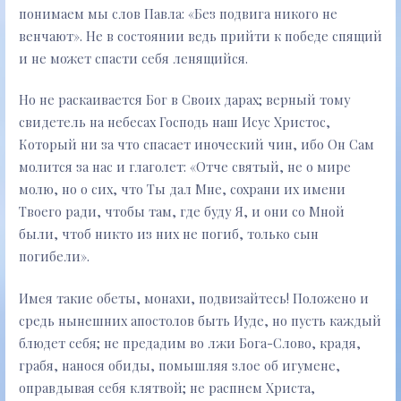
понимаем мы слов Павла: «Без подвига никого не
венчают». Не в состоянии ведь прийти к победе спящий
и не может спасти себя ленящийся.
Но не раскаивается Бог в Своих дарах; верный тому
свидетель на небесах Господь наш Исус Христос,
Который ни за что спасает иноческий чин, ибо Он Сам
молится за нас и глаголет: «Отче святый, не о мире
молю, но о сих, что Ты дал Мне, сохрани их имени
Твоего ради, чтобы там, где буду Я, и они со Мной
были, чтоб никто из них не погиб, только сын
погибели».
Имея такие обеты, монахи, подвизайтесь! Положено и
средь нынешних апостолов быть Иуде, но пусть каждый
блюдет себя; не предадим во лжи Бога-Слово, крадя,
грабя, нанося обиды, помышляя злое об игумене,
оправдывая себя клятвой; не распнем Христа,