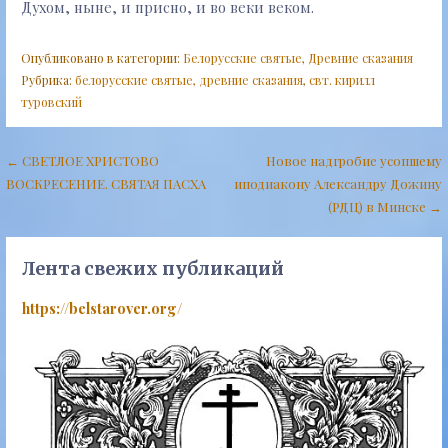
Духом, ныне, и присно, и во веки веком.
Опубликовано в категории:
Белорусские святые
,
Древние сказания
Рубрика:
белорусские святые
,
древние сказания
,
свт. кирилл
туровский
Навигация
← СВЕТЛОЕ ХРИСТОВО
Новое надгробие усопшему
ВОСКРЕСЕНИЕ. СВЯТАЯ ПАСХА
иподиакону Александру Дожину
по
(РДЦ) в Минске →
записям
Лента свежих публикаций
https://belstarover.org/