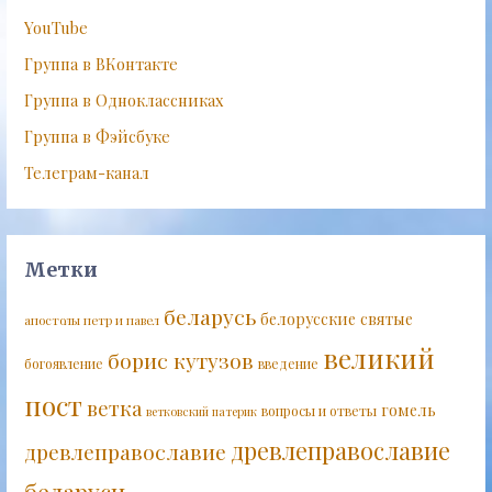
YouTube
Группа в ВКонтакте
Группа в Одноклассниках
Группа в Фэйсбуке
Телеграм-канал
Метки
беларусь
белорусские святые
апостолы петр и павел
великий
борис кутузов
богоявление
введение
пост
ветка
гомель
вопросы и ответы
ветковский патерик
древлеправославие
древлеправославие