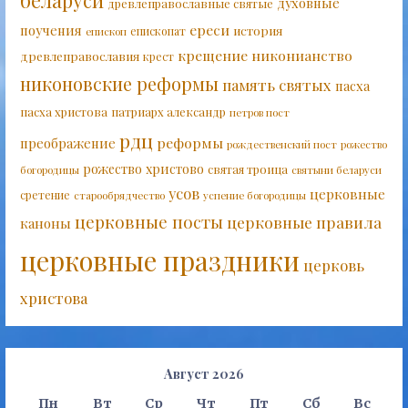
беларуси
духовные
древлеправославные святые
ереси
поучения
история
епископат
епископ
крещение
никонианство
древлеправославия
крест
никоновские реформы
память святых
пасха
пасха христова
патриарх александр
петров пост
рдц
реформы
преображение
рождественский пост
рожество
рожество христово
святая троица
богородицы
святыни беларуси
усов
церковные
сретение
старообрядчество
успение богородицы
церковные посты
церковные правила
каноны
церковные праздники
церковь
христова
Август 2026
Пн
Вт
Ср
Чт
Пт
Сб
Вс