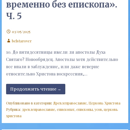
временно без епископа».
Ч. 5
03/05/2025
belstarover
10. До пятидесятницы имели ли апостолы Духа
Святаго? Новообрядец. Апостолы хотя действительно
все впали в заблуждение, или даже неверие
относительно Христова воскресения,…
Продолжить чтение →
Опубликовано в категории:
Древлеправославие
,
Церковь Христова
Рубрика:
древлеправославие
,
епископат
,
епископы
,
усов
,
церковь
христова