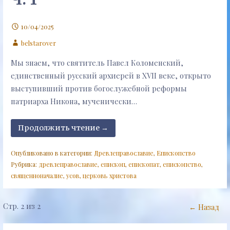
10/04/2025
belstarover
Мы знаем, что святитель Павел Коломенский,
единственный русский архиерей в XVII веке, открыто
выступивший против богослужебной реформы
патриарха Никона, мученически…
Продолжить чтение →
Опубликовано в категории:
Древлеправославие
,
Епископство
Рубрика:
древлеправославие
,
епископ
,
епископат
,
епископство
,
священноначалие
,
усов
,
церковь христова
Навигация
Стр. 2 из 2
← Назад
Запись