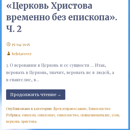
«Церковь Христова
временно без епископа».
Ч. 2
15/04/2025
belstarover
3. О веровании в Церковь и ее сущности … Итак,
веровать в Церковь, значит, веровать не в людей, а
в евангелие, в…
Продолжить чтение →
Опубликовано в категории:
Древлеправославие
,
Епископство
Рубрика:
епископ
,
епископат
,
епископство
,
священноначалие
,
усов
,
церковь христова