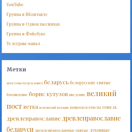
YouTube
Группа в ВКонтакте
Группа в Одноклассниках
Группа в Фэйсбуке
Телеграм-канал
Метки
беларусь
белорусские святые
апостолы петр и павел
великий
борис кутузов
богоявление
введение
пост
ветка
гомель
вопросы и ответы
ветковский патерик
древлеправославие
древлеправославие
беларуси
духовные
древлеправославные святые