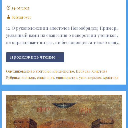
14/05/2025
belstarover
12. О рукоположении апостолов Новообрядец. Пример,
указанный вами из евангелия о неверствии учеников,
не оправдывает ни вас, ни беспоповцев, а только нашу…
Продолжить чтение →
Опубликовано в категории:
Епископство
,
Церковь Христова
Рубрика:
епископ
,
епископат
,
епископство
,
усов
,
церковь христова