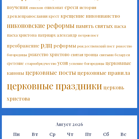
ереси
поучения
история
епископат
епископ
крещение
никонианство
древлеправославия
крест
никоновские реформы
память святых
пасха
пасха христова
патриарх александр
петров пост
рдц
реформы
преображение
рождественский пост
рожество
рожество христово
святая троица
богородицы
святыни беларуси
усов
церковные
сретение
старообрядчество
успение богородицы
церковные посты
церковные правила
каноны
церковные праздники
церковь
христова
Август 2026
Пн
Вт
Ср
Чт
Пт
Сб
Вс