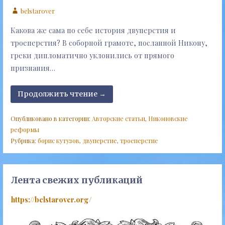
belstarover
Какова же сама по себе история двуперстия и
троеперстия? В соборной грамоте, посланной Никону,
греки дипломатично уклонились от прямого
признания…
Продолжить чтение →
Опубликовано в категории:
Авторские статьи
,
Никоновские
реформы
Рубрика:
борис кутузов
,
двуперстие
,
троеперстие
Лента свежих публикаций
https://belstarover.org/