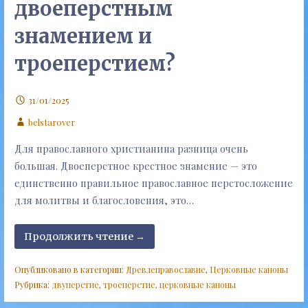
двоеперстным
знамением и
троеперстием?
31/01/2025
belstarover
Для православного христианина разница очень
большая. Двоеперстное крестное знамение — это
единственно правильное православное перстосложение
для молитвы и благословения, это…
Продолжить чтение →
Опубликовано в категории:
Древлеправославие
,
Церковные каноны
Рубрика:
двуперстие
,
троеперстие
,
церковные каноны