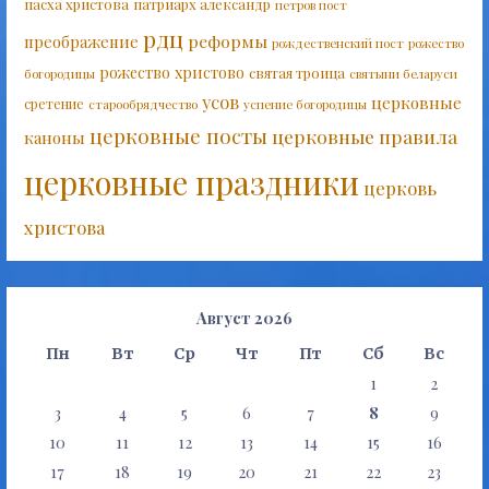
пасха христова
патриарх александр
петров пост
рдц
реформы
преображение
рождественский пост
рожество
рожество христово
святая троица
богородицы
святыни беларуси
усов
церковные
сретение
старообрядчество
успение богородицы
церковные посты
церковные правила
каноны
церковные праздники
церковь
христова
Август 2026
Пн
Вт
Ср
Чт
Пт
Сб
Вс
1
2
3
4
5
6
7
8
9
10
11
12
13
14
15
16
17
18
19
20
21
22
23