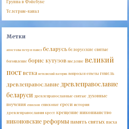
Группа в Фэйсбуке
Телеграм-канал
Метки
беларусь
белорусские святые
апостолы петр и павел
великий
борис кутузов
богоявление
введение
пост
ветка
гомель
вопросы и ответы
ветковский патерик
древлеправославие
древлеправославие
беларуси
духовные
древлеправославные святые
ереси
поучения
история
епископат
епископ
крещение
никонианство
древлеправославия
крест
никоновские реформы
память святых
пасха