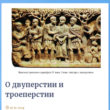
О двуперстии и
троеперстии
15/11/2024