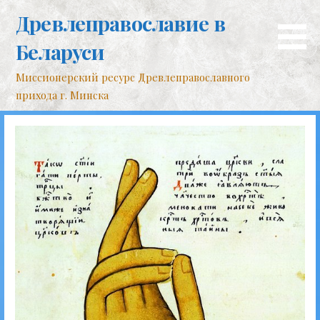
Перейти
Древлеправославие в
к
контенту
Беларуси
Миссионерский ресурс Древлеправославного
прихода г. Минска