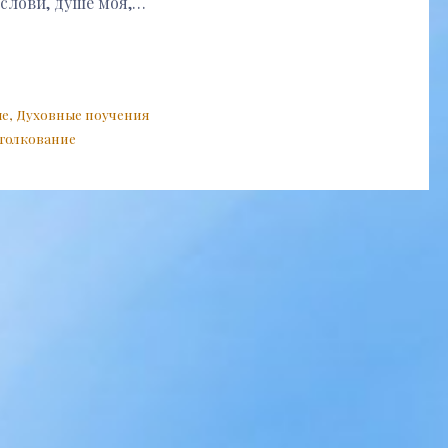
ослови, душе моя,…
ые
,
Духовные поучения
толкование