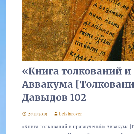
«Книга толкований и
Аввакума [Толковани
Давыдов 102
23/11/2019
belstarover
«Книга толкований и нравоучений» Аввакума [