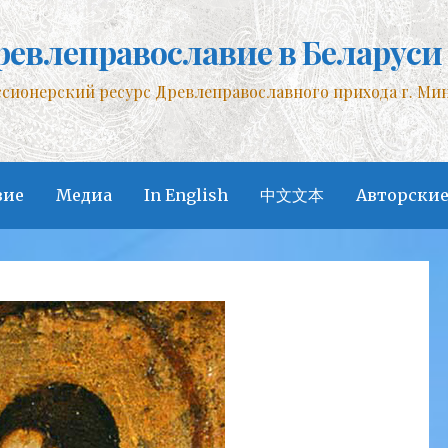
ревлеправославие в Беларуси
сионерский ресурс Древлеправославного прихода г. Ми
вие
Медиа
In English
中文文本
Авторские