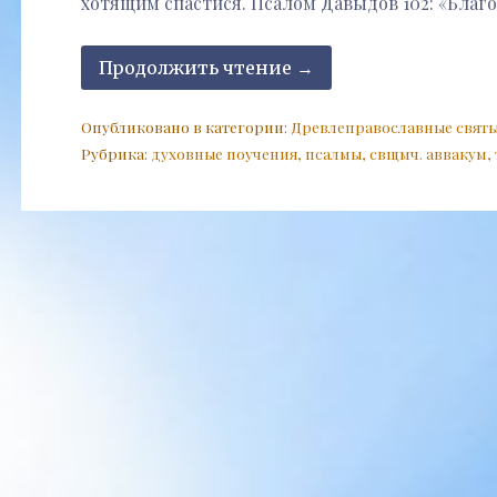
хотящим спастися. Псалом Давыдов 102: «Благ
Продолжить чтение →
Опубликовано в категории:
Древлеправославные свят
Рубрика:
духовные поучения
,
псалмы
,
свщмч. аввакум
,