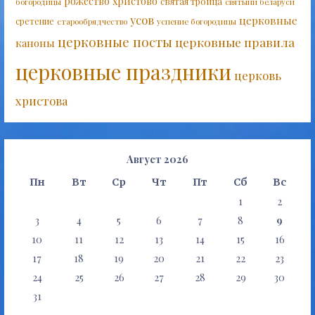
рожество христово
святая троица
богородицы
святыни беларуси
усов
церковные
сретение
старообрядчество
успение богородицы
церковные посты
церковные правила
каноны
церковные праздники
церковь
христова
Август 2026
Пн
Вт
Ср
Чт
Пт
Сб
Вс
1
2
3
4
5
6
7
8
9
10
11
12
13
14
15
16
17
18
19
20
21
22
23
24
25
26
27
28
29
30
31