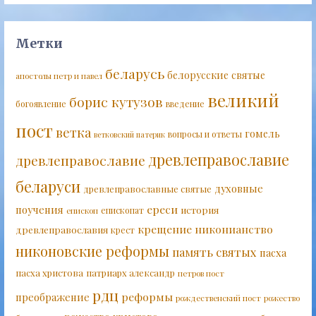
Метки
беларусь
белорусские святые
апостолы петр и павел
великий
борис кутузов
богоявление
введение
пост
ветка
гомель
вопросы и ответы
ветковский патерик
древлеправославие
древлеправославие
беларуси
духовные
древлеправославные святые
ереси
поучения
история
епископат
епископ
крещение
никонианство
древлеправославия
крест
никоновские реформы
память святых
пасха
пасха христова
патриарх александр
петров пост
рдц
реформы
преображение
рождественский пост
рожество