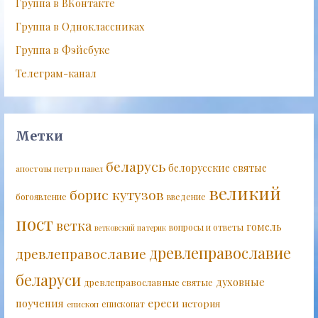
Группа в ВКонтакте
Группа в Одноклассниках
Группа в Фэйсбуке
Телеграм-канал
Метки
беларусь
белорусские святые
апостолы петр и павел
великий
борис кутузов
богоявление
введение
пост
ветка
гомель
вопросы и ответы
ветковский патерик
древлеправославие
древлеправославие
беларуси
духовные
древлеправославные святые
ереси
поучения
история
епископат
епископ