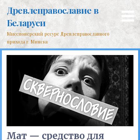
Перейти
Древлеправославие в
к
контенту
Беларуси
Миссионерский ресурс Древлеправославного
прихода г. Минска
Мат — средство для