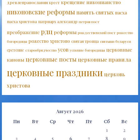
крещение
никонианство
древлеправославия
крест
никоновские реформы
память святых
пасха
пасха христова
патриарх александр
петров пост
рдц
реформы
преображение
рождественский пост
рожество
рожество христово
святая троица
богородицы
святыни беларуси
усов
церковные
сретение
старообрядчество
успение богородицы
церковные посты
церковные правила
каноны
церковные праздники
церковь
христова
Август 2026
Пн
Вт
Ср
Чт
Пт
Сб
Вс
1
2
3
4
5
6
7
8
9