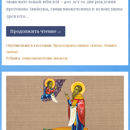
знаменательный юбилей – 400 лет со дня рождения
протопопа Авва́кума, священномученика и исповедника
древлего…
Продолжить чтение →
Опубликовано в категории:
Древлеправославные святые
,
Память
святых
Рубрика:
священномученик аввакум