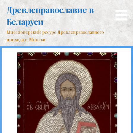
Перейти
Древлеправославие в
к
контенту
Беларуси
Миссионерский ресурс Древлеправославного
прихода г. Минска