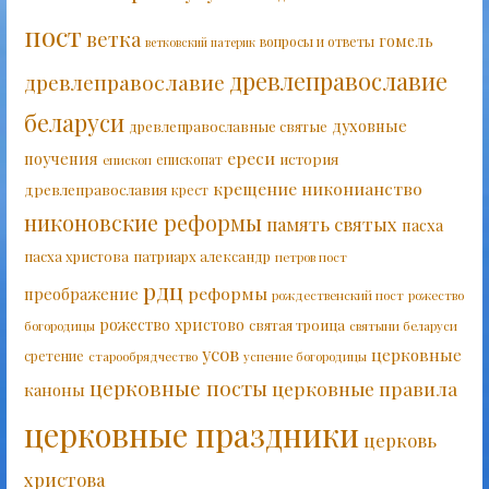
пост
ветка
гомель
вопросы и ответы
ветковский патерик
древлеправославие
древлеправославие
беларуси
духовные
древлеправославные святые
ереси
поучения
история
епископат
епископ
крещение
никонианство
древлеправославия
крест
никоновские реформы
память святых
пасха
пасха христова
патриарх александр
петров пост
рдц
реформы
преображение
рождественский пост
рожество
рожество христово
святая троица
богородицы
святыни беларуси
усов
церковные
сретение
старообрядчество
успение богородицы
церковные посты
церковные правила
каноны
церковные праздники
церковь
христова