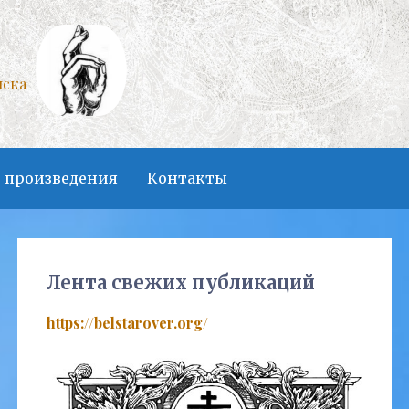
нска
 произведения
Контакты
Лента свежих публикаций
https://belstarover.org/