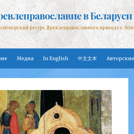
ревлеправославие в Беларуси
сионерский ресурс Древлеправославного прихода г. Ми
вие
Медиа
In English
中文文本
Авторские