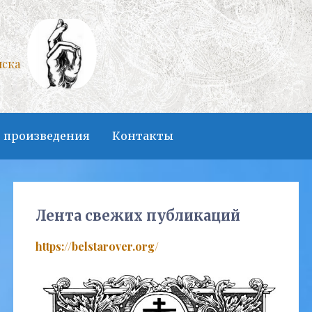
нска
 произведения
Контакты
Лента свежих публикаций
https://belstarover.org/