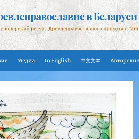
ревлеправославие в Беларуси
сионерский ресурс Древлеправославного прихода г. Ми
вие
Медиа
In English
中文文本
Авторские