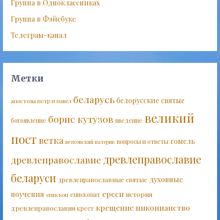
Группа в Одноклассниках
Группа в Фэйсбуке
Телеграм-канал
Метки
беларусь
белорусские святые
апостолы петр и павел
великий
борис кутузов
богоявление
введение
пост
ветка
гомель
вопросы и ответы
ветковский патерик
древлеправославие
древлеправославие
беларуси
духовные
древлеправославные святые
ереси
поучения
история
епископат
епископ
крещение
никонианство
древлеправославия
крест