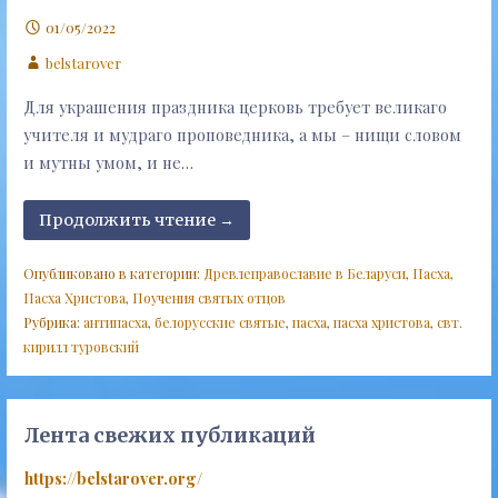
01/05/2022
belstarover
Для украшения праздника церковь требует великаго
учителя и мудраго проповедника, а мы – нищи словом
и мутны умом, и не…
Продолжить чтение →
Опубликовано в категории:
Древлеправославие в Беларуси
,
Пасха
,
Пасха Христова
,
Поучения святых отцов
Рубрика:
антипасха
,
белорусские святые
,
пасха
,
пасха христова
,
свт.
кирилл туровский
Лента свежих публикаций
https://belstarover.org/