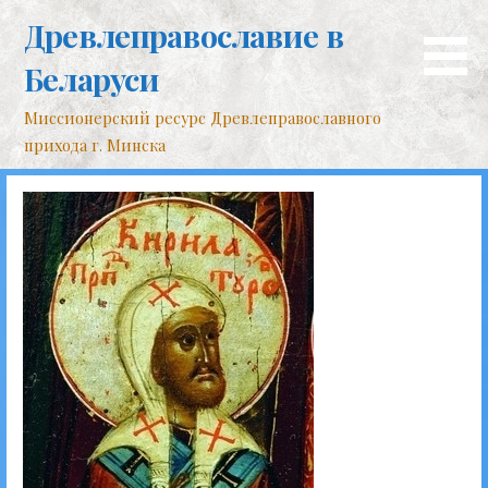
Перейти
Древлеправославие в
к
контенту
Беларуси
Миссионерский ресурс Древлеправославного
прихода г. Минска