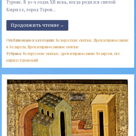
Турове. В 30-х годах XII века, когда родился святой
Кирилл, город Туров…
Продолжить чтение →
Опубликовано в категории:
Белорусские святые
,
Древлеправославие
в Беларуси
,
Древлеправославные святые
Рубрика:
белорусские святые
,
древлеправославие беларуси
,
свт.
кирилл туровский