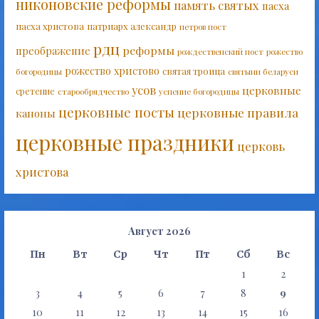
никоновские реформы
память святых
пасха
пасха христова
патриарх александр
петров пост
рдц
реформы
преображение
рождественский пост
рожество
рожество христово
святая троица
богородицы
святыни беларуси
усов
церковные
сретение
старообрядчество
успение богородицы
церковные посты
церковные правила
каноны
церковные праздники
церковь
христова
Август 2026
Пн
Вт
Ср
Чт
Пт
Сб
Вс
1
2
3
4
5
6
7
8
9
10
11
12
13
14
15
16