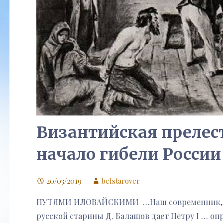
Византийская прелес
начало гибели России
20/03/2019
belstarover
ПУТЯМИ ИЛОВАЙСКИМИ …Наш современник, изв
русской старины Д. Балашов дает Петру I … оп