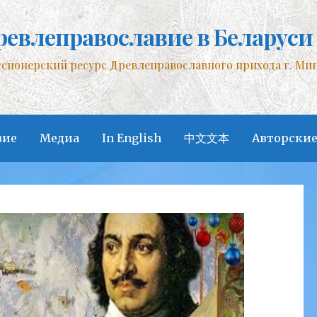
ревлеправославие в Беларуси
сионерский ресурс Древлеправославного прихода г. Ми
вие
Медиа
In English
中文文本
Авторские