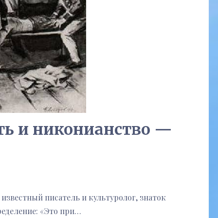
ть и никонианство —
естный писатель и культуролог, знаток
ределение: «Это при…