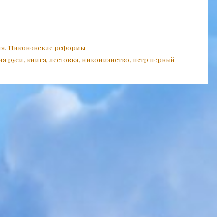
ия
,
Никоновские реформы
ия руси
,
книга
,
лестовка
,
никонианство
,
петр первый