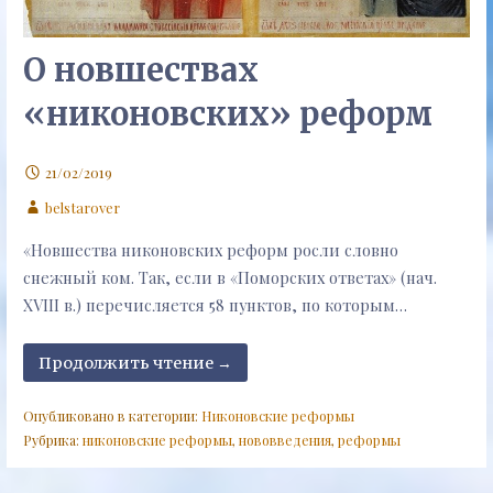
О новшествах
«никоновских» реформ
21/02/2019
belstarover
«Новшества никоновских реформ росли словно
снежный ком. Так, если в «Поморских ответах» (нач.
XVIII в.) перечисляется 58 пунктов, по которым…
Продолжить чтение →
Опубликовано в категории:
Никоновские реформы
Рубрика:
никоновские реформы
,
нововведения
,
реформы