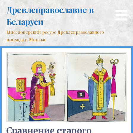
Перейти
Древлеправославие в
к
контенту
Беларуси
Миссионерский ресурс Древлеправославного
прихода г. Минска
Сравнение старого