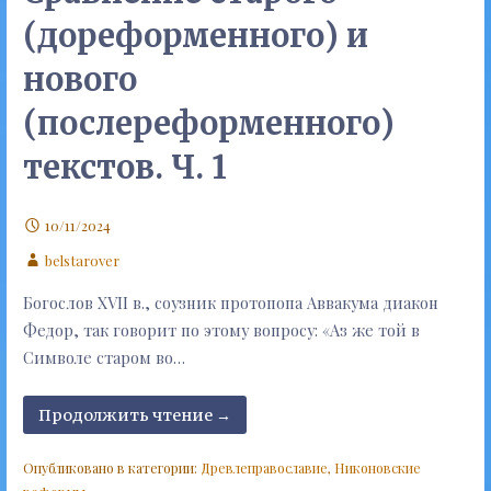
(дореформенного) и
нового
(послереформенного)
текстов. Ч. 1
10/11/2024
belstarover
Богослов XVII в., соузник протопопа Аввакума диакон
Федор, так говорит по этому вопросу: «Аз же той в
Символе старом во…
Продолжить чтение →
Опубликовано в категории:
Древлеправославие
,
Никоновские