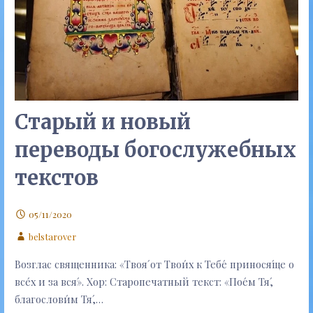
Старый и новый
переводы богослужебных
текстов
05/11/2020
belstarover
Возглас священника: «Твоя́ от Твои́х к Тебе́ принося́ще о
все́х и за вся́». Хор: Старопечатный текст: «Пое́м Тя́,
благослови́м Тя́,…