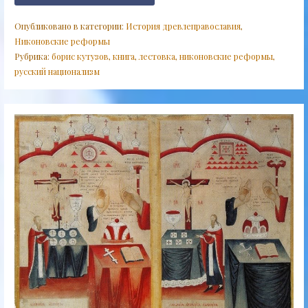
Опубликовано в категории:
История древлеправославия
,
Никоновские реформы
Рубрика:
борис кутузов
,
книга
,
лестовка
,
никоновские реформы
,
русский национализм