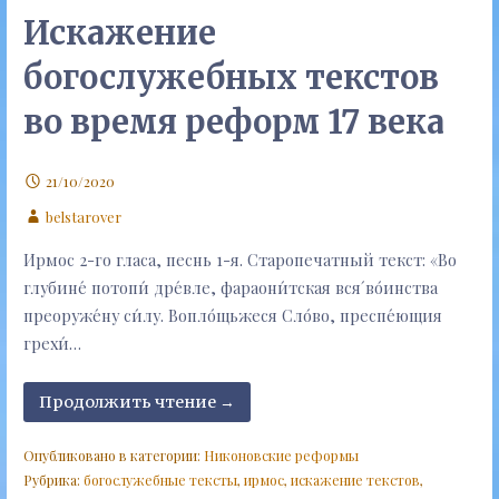
Искажение
богослужебных текстов
во время реформ 17 века
21/10/2020
belstarover
Ирмос 2-го гласа, песнь 1-я. Старопечатный текст: «Во
глубине́ потопи́ дре́вле, фараони́тская вся́ во́инства
преоруже́ну си́лу. Вопло́щьжеся Сло́во, преспе́ющия
грехи́…
Продолжить чтение →
Опубликовано в категории:
Никоновские реформы
Рубрика:
богослужебные тексты
,
ирмос
,
искажение текстов
,