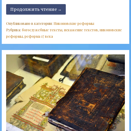
Продолжить чтение →
Опубликовано в категории:
Никоновские реформы
Рубрика:
богослужебные тексты
,
искажение текстов
,
никоновские
реформы
,
реформа 17 века