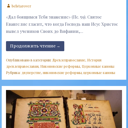
belstarover
«Дал боящимся Тебя знамение» (Пс. 59). Святое
Евангелие гласит, что когда Господь наш Исус Христос
вывел учеников Своих до Вифании,…
Продолжить чтение →
Опубликовано в категории:
Древлеправославие
,
История
древлеправославия
,
Никоновские реформы
,
Церковные каноны
Рубрика:
двуперстие
,
никоновские реформы
,
церковные каноны