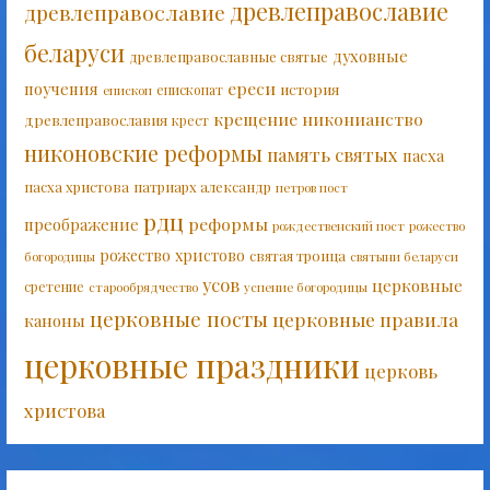
древлеправославие
древлеправославие
беларуси
духовные
древлеправославные святые
ереси
поучения
история
епископат
епископ
крещение
никонианство
древлеправославия
крест
никоновские реформы
память святых
пасха
пасха христова
патриарх александр
петров пост
рдц
реформы
преображение
рождественский пост
рожество
рожество христово
святая троица
богородицы
святыни беларуси
усов
церковные
сретение
старообрядчество
успение богородицы
церковные посты
церковные правила
каноны
церковные праздники
церковь
христова