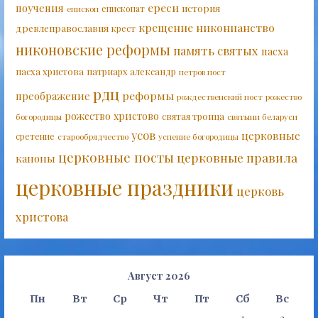
ереси
поучения
история
епископат
епископ
крещение
никонианство
древлеправославия
крест
никоновские реформы
память святых
пасха
пасха христова
патриарх александр
петров пост
рдц
реформы
преображение
рождественский пост
рожество
рожество христово
святая троица
богородицы
святыни беларуси
усов
церковные
сретение
старообрядчество
успение богородицы
церковные посты
церковные правила
каноны
церковные праздники
церковь
христова
Август 2026
Пн
Вт
Ср
Чт
Пт
Сб
Вс