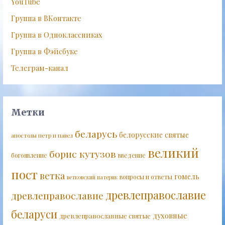
YouTube
Группа в ВКонтакте
Группа в Одноклассниках
Группа в Фэйсбуке
Телеграм-канал
Метки
беларусь
белорусские святые
апостолы петр и павел
великий
борис кутузов
богоявление
введение
пост
ветка
гомель
вопросы и ответы
ветковский патерик
древлеправославие
древлеправославие
беларуси
духовные
древлеправославные святые