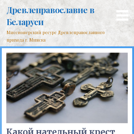
Перейти
Древлеправославие в
к
контенту
Беларуси
Миссионерский ресурс Древлеправославного
прихода г. Минска
Какой нательный крест