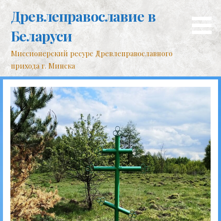
Перейти
Древлеправославие в
к
контенту
Беларуси
Миссионерский ресурс Древлеправославного
прихода г. Минска