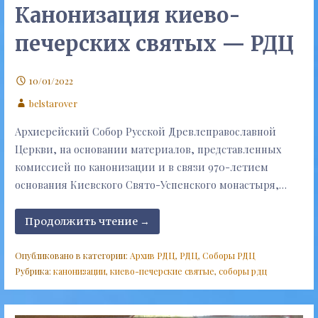
Канонизация киево-
печерских святых — РДЦ
10/01/2022
belstarover
Архиерейский Собор Русской Древлеправославной
Церкви, на основании материалов, представленных
комиссией по канонизации и в связи 970-летием
основания Киевского Свято-Успенского монастыря,…
Продолжить чтение →
Опубликовано в категории:
Архив РДЦ
,
РДЦ
,
Соборы РДЦ
Рубрика:
канонизации
,
киево-печерские святые
,
соборы рдц