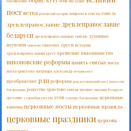
богоявление
введение
пост
ветка
гомель
вопросы и ответы
ветковский патерик
древлеправославие
древлеправославие
беларуси
духовные
древлеправославные святые
ереси
поучения
история
епископат
епископ
крещение
никонианство
древлеправославия
крест
никоновские реформы
память святых
пасха
пасха христова
патриарх александр
петров пост
рдц
реформы
преображение
рождественский пост
рожество
рожество христово
святая троица
богородицы
святыни беларуси
усов
церковные
сретение
старообрядчество
успение богородицы
церковные посты
церковные правила
каноны
церковные праздники
церковь
христова