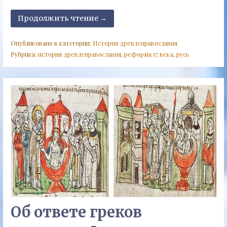
Продолжить чтение →
Опубликовано в категории:
История древлеправославия
Рубрика:
история древлеправославия
,
реформа 17 века
,
русь
Об ответе греков