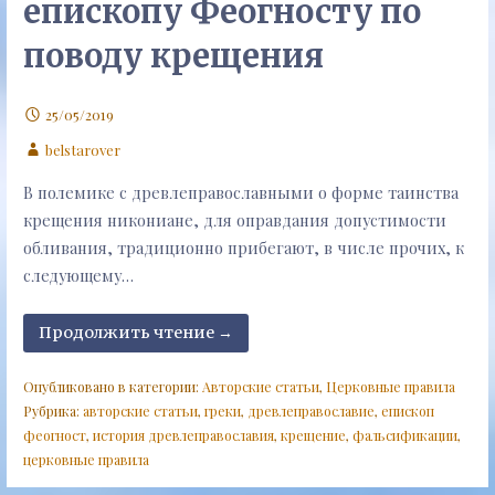
епископу Феогносту по
поводу крещения
25/05/2019
belstarover
В полемике с древлеправославными о форме таинства
крещения никониане, для оправдания допустимости
обливания, традиционно прибегают, в числе прочих, к
следующему…
Продолжить чтение →
Опубликовано в категории:
Авторские статьи
,
Церковные правила
Рубрика:
авторские статьи
,
греки
,
древлеправославие
,
епископ
феогност
,
история древлеправославия
,
крещение
,
фальсификации
,
церковные правила