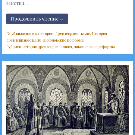
заметил…
Продолжить чтение →
Опубликовано в категории:
Древлеправославие
,
История
древлеправославия
,
Никоновские реформы
Рубрика:
история древлеправославия
,
никоновские реформы