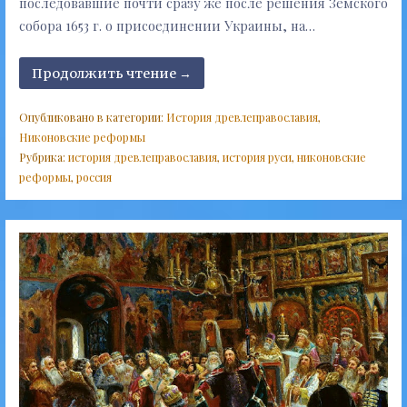
последовавшие почти сразу же после решения Земского
собора 1653 г. о присоединении Украины, на…
Продолжить чтение →
Опубликовано в категории:
История древлеправославия
,
Никоновские реформы
Рубрика:
история древлеправославия
,
история руси
,
никоновские
реформы
,
россия