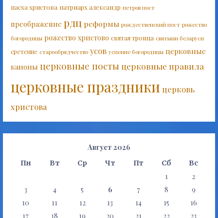
пасха христова
патриарх александр
петров пост
рдц
реформы
преображение
рождественский пост
рожество
рожество христово
святая троица
богородицы
святыни беларуси
усов
церковные
сретение
старообрядчество
успение богородицы
церковные посты
церковные правила
каноны
церковные праздники
церковь
христова
Август 2026
Пн
Вт
Ср
Чт
Пт
Сб
Вс
1
2
3
4
5
6
7
8
9
10
11
12
13
14
15
16
17
18
19
20
21
22
23