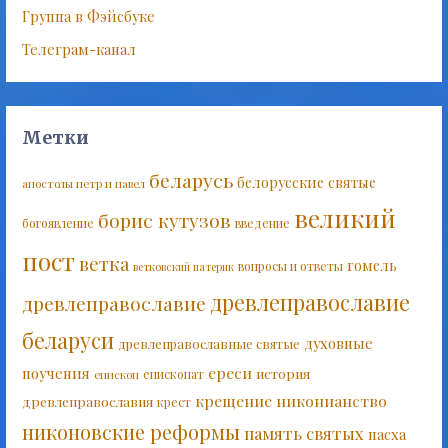
Группа в Фэйсбуке
Телеграм-канал
Метки
беларусь
белорусские святые
апостолы петр и павел
великий
борис кутузов
богоявление
введение
пост
ветка
гомель
вопросы и ответы
ветковский патерик
древлеправославие
древлеправославие
беларуси
духовные
древлеправославные святые
ереси
поучения
история
епископат
епископ
крещение
никонианство
древлеправославия
крест
никоновские реформы
память святых
пасха