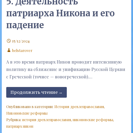
5. Деятельность
патриарха Никона и его
падение
15/12/2024
belstarover
А в это время патриарх Никон проводит интенсивную
политику на сближение и унификацию Русской Церкви
с Греческой (точнее — новогреческой).…
Продолжить чтение →
Опубликовано в категории:
История древлеправославия
,
Никоновские реформы
Рубрика:
история древлеправославия
,
никоновские реформы
,
патриарх никон