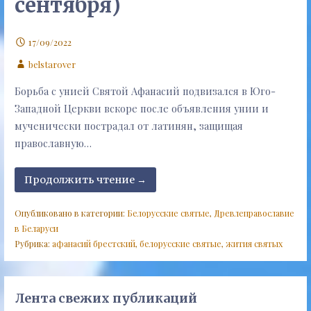
сентября)
17/09/2022
belstarover
Борьба с унией Святой Афанасий подвизался в Юго-
Западной Церкви вскоре после объявления унии и
мученически пострадал от латинян, защищая
православную…
Продолжить чтение →
Опубликовано в категории:
Белорусские святые
,
Древлеправославие
в Беларуси
Рубрика:
афанасий брестский
,
белорусские святые
,
жития святых
Лента свежих публикаций