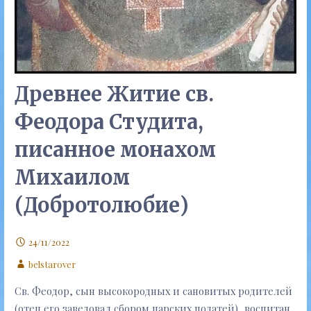
Древнее Житие св.
Феодора Студита,
писанное монахом
Михаилом
(Добротолюбие)
24/11/2022
belstarover
Св. Феодор, сын высокородных и сановитых родителей
(отец его заведовал сбором царских податей), воспитан