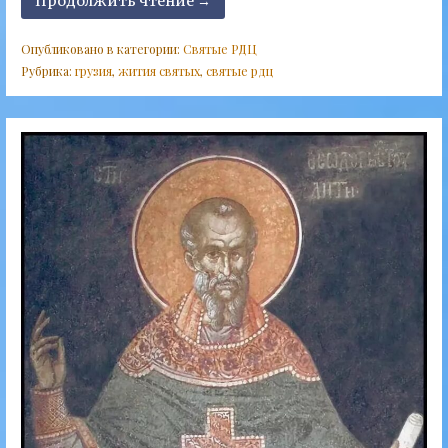
Продолжить чтение →
Опубликовано в категории:
Святые РДЦ
Рубрика:
грузия
,
жития святых
,
святые рдц