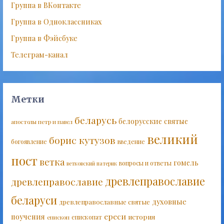
Группа в ВКонтакте
Группа в Одноклассниках
Группа в Фэйсбуке
Телеграм-канал
Метки
беларусь
белорусские святые
апостолы петр и павел
великий
борис кутузов
богоявление
введение
пост
ветка
гомель
вопросы и ответы
ветковский патерик
древлеправославие
древлеправославие
беларуси
духовные
древлеправославные святые
ереси
поучения
история
епископат
епископ