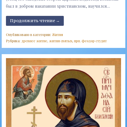
был в добром наказании христианском, научился…
Продолжить чтение →
Опубликовано в категории:
Жития
Рубрика:
древнее житие
,
жития святых
,
прп. феодор студит