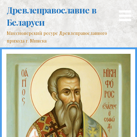
Перейти
Древлеправославие в
к
контенту
Беларуси
Миссионерский ресурс Древлеправославного
прихода г. Минска