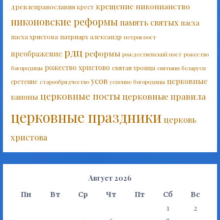
крещение
никонианство
древлеправославия
крест
никоновские реформы
память святых
пасха
пасха христова
патриарх александр
петров пост
рдц
реформы
преображение
рождественский пост
рожество
рожество христово
святая троица
богородицы
святыни беларуси
усов
церковные
сретение
старообрядчество
успение богородицы
церковные посты
церковные правила
каноны
церковные праздники
церковь
христова
Август 2026
Пн
Вт
Ср
Чт
Пт
Сб
Вс
1
2