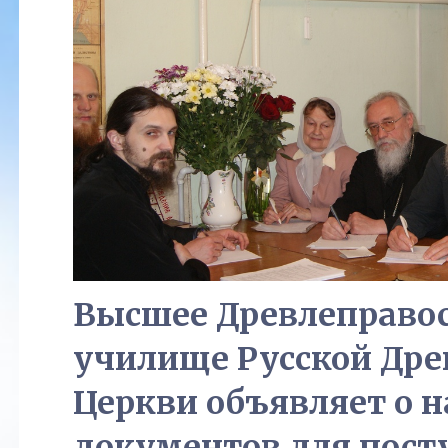
Высшее Древлеправос
училище Русской Дре
Церкви объявляет о 
документов для пост