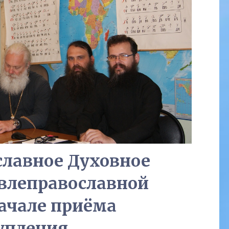
лавное Духовное
влеправославной
начале приёма
упления