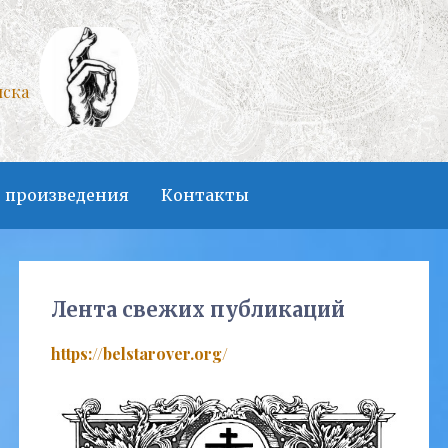
нска
 произведения
Контакты
Лента свежих публикаций
https://belstarover.org/