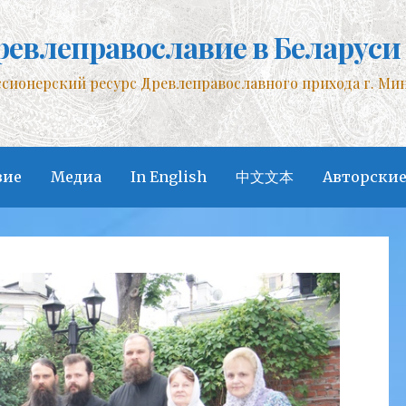
ревлеправославие в Беларуси
сионерский ресурс Древлеправославного прихода г. Ми
вие
Медиа
In English
中文文本
Авторские