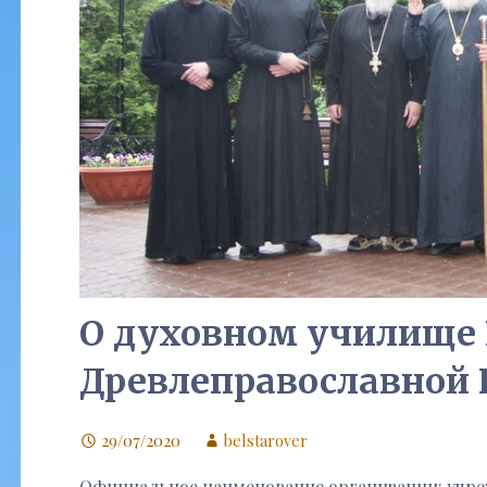
О духовном училище 
Древлеправославной 
29/07/2020
belstarover
Официальное наименование организации: учр