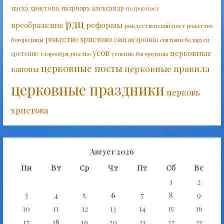
пасха христова
патриарх александр
петров пост
рдц
реформы
преображение
рождественский пост
рожество
рожество христово
святая троица
богородицы
святыни беларуси
усов
церковные
сретение
старообрядчество
успение богородицы
церковные посты
церковные правила
каноны
церковные праздники
церковь
христова
Август 2026
Пн
Вт
Ср
Чт
Пт
Сб
Вс
1
2
3
4
5
6
7
8
9
10
11
12
13
14
15
16
17
18
19
20
21
22
23