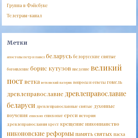
Группа в Фэйсбуке
Телеграм-канал
Метки
беларусь
белорусские святые
апостолы петр и павел
великий
борис кутузов
богоявление
введение
пост
ветка
гомель
вопросы и ответы
ветковский патерик
древлеправославие
древлеправославие
беларуси
духовные
древлеправославные святые
ереси
поучения
история
епископат
епископ
крещение
никонианство
древлеправославия
крест
никоновские реформы
память святых
пасха