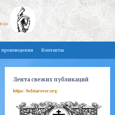
нска
 произведения
Контакты
Лента свежих публикаций
https://belstarover.org/