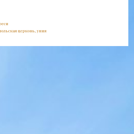
реси
ольская церковь
,
уния