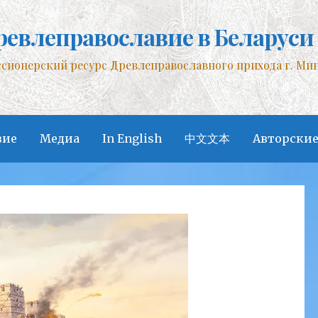
ревлеправославие в Беларуси
сионерский ресурс Древлеправославного прихода г. Ми
вие
Медиа
In English
中文文本
Авторские