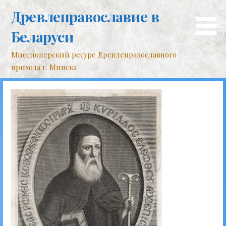
Перейти
Древлеправославие в
к
контенту
Беларуси
Миссионерский ресурс Древлеправославного
прихода г. Минска