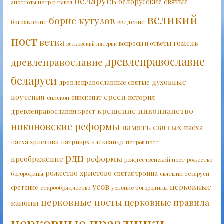
беларусь
белорусские святые
апостолы петр и павел
великий
борис кутузов
богоявление
введение
пост
ветка
гомель
вопросы и ответы
ветковский патерик
древлеправославие
древлеправославие
беларуси
духовные
древлеправославные святые
ереси
поучения
история
епископат
епископ
крещение
никонианство
древлеправославия
крест
никоновские реформы
память святых
пасха
пасха христова
патриарх александр
петров пост
рдц
реформы
преображение
рождественский пост
рожество
рожество христово
святая троица
богородицы
святыни беларуси
усов
церковные
сретение
старообрядчество
успение богородицы
церковные посты
церковные правила
каноны
церковные праздники