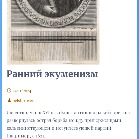
Ранний экуменизм
24/11/2024
belstarover
Известно, что в ХVІ в. за Константинопольский престол
развернулась острая борьба между приверженцами
кальвиниствующей и иезуитствующей партий.
Например, с 1621…