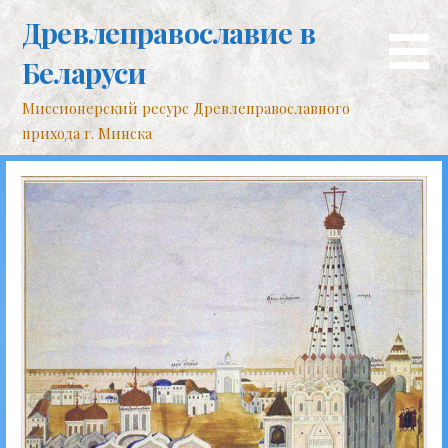
Перейти
Древлеправославие в
к
контенту
Беларуси
Миссионерский ресурс Древлеправославного
прихода г. Минска