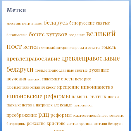
Метки
беларусь
белорусские святые
апостолы петр и павел
великий
борис кутузов
богоявление
введение
пост
ветка
гомель
вопросы и ответы
ветковский патерик
древлеправославие
древлеправославие
беларуси
духовные
древлеправославные святые
ереси
поучения
история
епископат
епископ
крещение
никонианство
древлеправославия
крест
никоновские реформы
память святых
пасха
пасха христова
патриарх александр
петров пост
рдц
реформы
преображение
рождественский пост
рожество
рожество христово
святая троица
богородицы
святыни беларуси