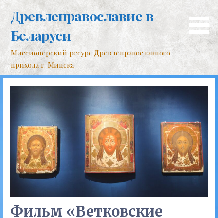
Перейти
Древлеправославие в
к
контенту
Беларуси
Миссионерский ресурс Древлеправославного
прихода г. Минска
Фильм «Ветковские