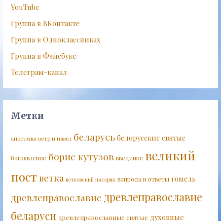
YouTube
Группа в ВКонтакте
Группа в Одноклассниках
Группа в Фэйсбуке
Телеграм-канал
Метки
беларусь
белорусские святые
апостолы петр и павел
великий
борис кутузов
богоявление
введение
пост
ветка
гомель
вопросы и ответы
ветковский патерик
древлеправославие
древлеправославие
беларуси
духовные
древлеправославные святые