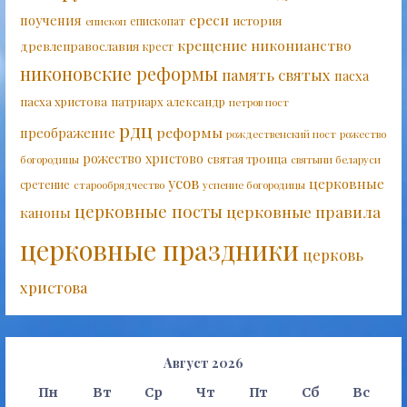
ереси
поучения
история
епископат
епископ
крещение
никонианство
древлеправославия
крест
никоновские реформы
память святых
пасха
пасха христова
патриарх александр
петров пост
рдц
реформы
преображение
рождественский пост
рожество
рожество христово
святая троица
богородицы
святыни беларуси
усов
церковные
сретение
старообрядчество
успение богородицы
церковные посты
церковные правила
каноны
церковные праздники
церковь
христова
Август 2026
Пн
Вт
Ср
Чт
Пт
Сб
Вс