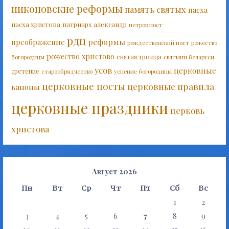
никоновские реформы
память святых
пасха
пасха христова
патриарх александр
петров пост
рдц
реформы
преображение
рождественский пост
рожество
рожество христово
святая троица
богородицы
святыни беларуси
усов
церковные
сретение
старообрядчество
успение богородицы
церковные посты
церковные правила
каноны
церковные праздники
церковь
христова
Август 2026
Пн
Вт
Ср
Чт
Пт
Сб
Вс
1
2
3
4
5
6
7
8
9