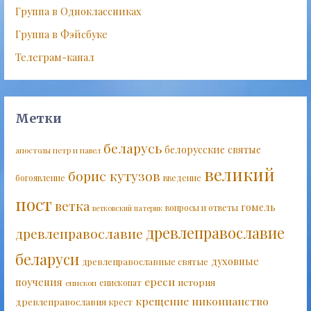
Группа в Одноклассниках
Группа в Фэйсбуке
Телеграм-канал
Метки
беларусь
белорусские святые
апостолы петр и павел
великий
борис кутузов
богоявление
введение
пост
ветка
гомель
вопросы и ответы
ветковский патерик
древлеправославие
древлеправославие
беларуси
духовные
древлеправославные святые
ереси
поучения
история
епископат
епископ
крещение
никонианство
древлеправославия
крест