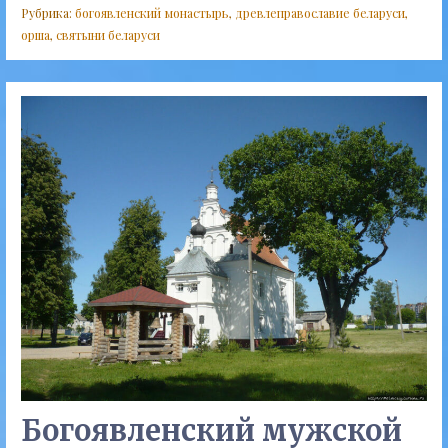
Рубрика:
богоявленский монастырь
,
древлеправославие беларуси
,
орша
,
святыни беларуси
Богоявленский мужской