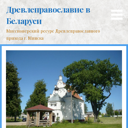
Перейти
Древлеправославие в
к
контенту
Беларуси
Миссионерский ресурс Древлеправославного
прихода г. Минска