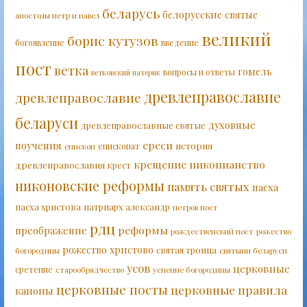
беларусь
белорусские святые
апостолы петр и павел
великий
борис кутузов
богоявление
введение
пост
ветка
гомель
вопросы и ответы
ветковский патерик
древлеправославие
древлеправославие
беларуси
духовные
древлеправославные святые
ереси
поучения
история
епископат
епископ
крещение
никонианство
древлеправославия
крест
никоновские реформы
память святых
пасха
пасха христова
патриарх александр
петров пост
рдц
реформы
преображение
рождественский пост
рожество
рожество христово
святая троица
богородицы
святыни беларуси
усов
церковные
сретение
старообрядчество
успение богородицы
церковные посты
церковные правила
каноны