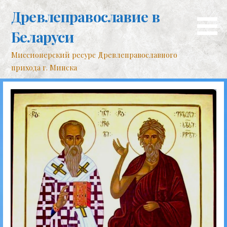
Перейти
Древлеправославие в
к
контенту
Беларуси
Миссионерский ресурс Древлеправославного
прихода г. Минска