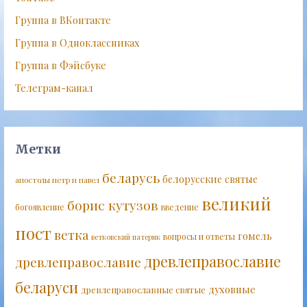
Группа в ВКонтакте
Группа в Одноклассниках
Группа в Фэйсбуке
Телеграм-канал
Метки
беларусь
белорусские святые
апостолы петр и павел
великий
борис кутузов
богоявление
введение
пост
ветка
гомель
вопросы и ответы
ветковский патерик
древлеправославие
древлеправославие
беларуси
духовные
древлеправославные святые