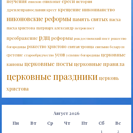
ереси
поучения
история
епископат
епископ
крещение
никонианство
древлеправославия
крест
никоновские реформы
память святых
пасха
пасха христова
патриарх александр
петров пост
рдц
реформы
преображение
рождественский пост
рожество
рожество христово
святая троица
богородицы
святыни беларуси
усов
церковные
сретение
старообрядчество
успение богородицы
церковные посты
церковные правила
каноны
церковные праздники
церковь
христова
Август 2026
Пн
Вт
Ср
Чт
Пт
Сб
Вс
1
2