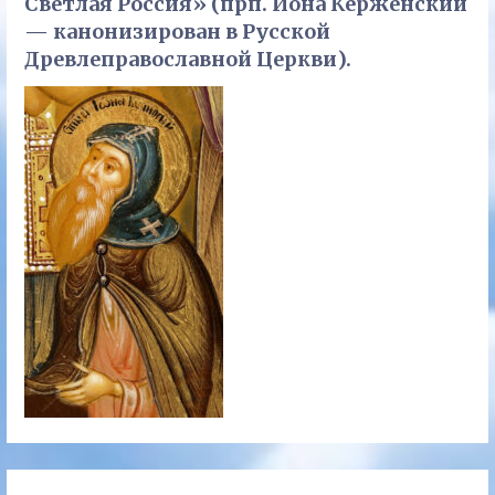
Светлая Россия» (прп. Иона Керженский
— канонизирован в Русской
Древлеправославной Церкви).