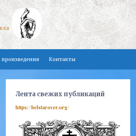
нска
 произведения
Контакты
Лента свежих публикаций
https://belstarover.org/