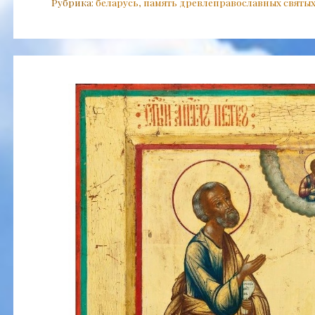
Рубрика:
беларусь
,
память древлеправославных святы