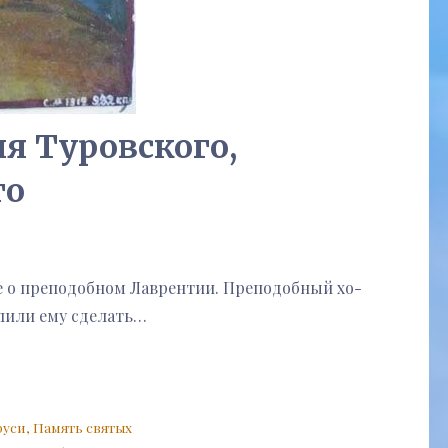
я Туровского,
го
щее о пре­по­доб­ном Лав­рен­тии. Пре­по­доб­ный хо­
­ли­ли ему сде­лать…
руси
,
Память святых