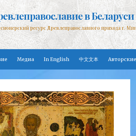
ревлеправославие в Беларуси
сионерский ресурс Древлеправославного прихода г. Ми
вие
Медиа
In English
中文文本
Авторские