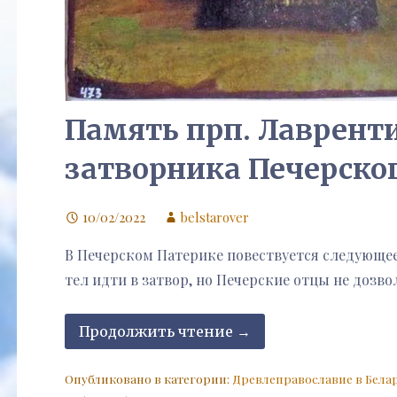
Память прп. Лавренти
затворника Печерско
10/02/2022
belstarover
В Пе­чер­ском Па­те­ри­ке по­вест­ву­ет­ся сле­ду­ю­
тел ид­ти в за­твор, но Пе­чер­ские от­цы не доз­во
Продолжить чтение →
Опубликовано в категории:
Древлеправославие в Бела