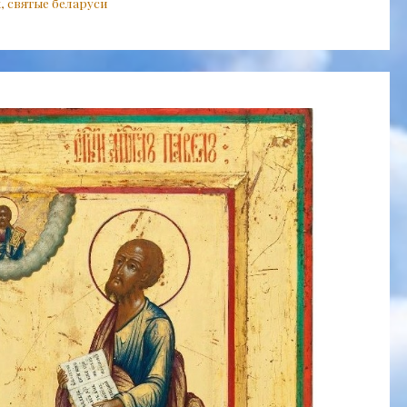
х
,
святые беларуси