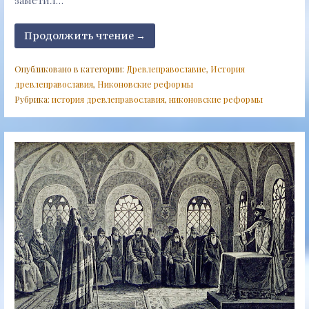
Продолжить чтение →
Опубликовано в категории:
Древлеправославие
,
История
древлеправославия
,
Никоновские реформы
Рубрика:
история древлеправославия
,
никоновские реформы