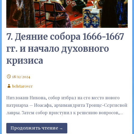
7. Деяние собора 1666-1667
гг. и начало духовного
кризиса
18/12/2024
belstarover
Низложив Никона, собор избрал на его место нового
патриарха — Иоасафа, архимандрита Троице-Сергиевой
лавры. Затем собор приступил к решению вопросов,…
Продолжить чтение →