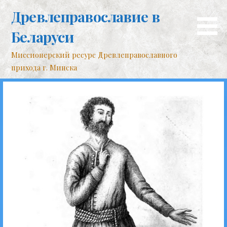
Перейти
Древлеправославие в
к
контенту
Беларуси
Миссионерский ресурс Древлеправославного
прихода г. Минска