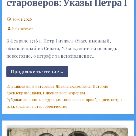
староверов: Указы Петра I
30/01/2026
belstarover
В феврале 1716 г. Петр I издает «Указ, именный,
объявленный из Сената, “О хождении на исповедь
повсегодно, о штрафе за неисполнение…
Продолжить чтение →
Опубликовано в категории:
Древлеправославие
,
История
древлеправославия
,
Никоновские реформы
Рубрика:
гонения на верующих
,
гонения на старообрядцев
,
петр 1
,
урал
,
уральское старообрядчество