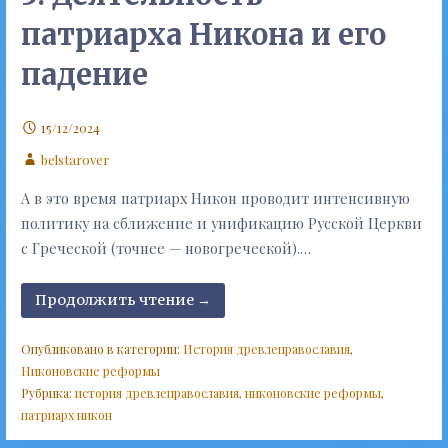
патриарха Никона и его
падение
15/12/2024
belstarover
А в это время патриарх Никон проводит интенсивную
политику на сближение и унификацию Русской Церкви
с Греческой (точнее — новогреческой).…
Продолжить чтение →
Опубликовано в категории:
История древлеправославия
,
Никоновские реформы
Рубрика:
история древлеправославия
,
никоновские реформы
,
патриарх никон