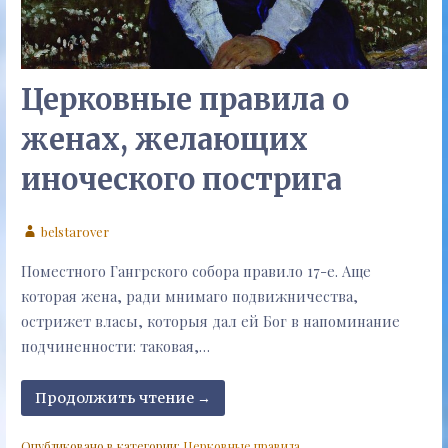
Церковные правила о
женах, желающих
иноческого пострига
belstarover
Поместного Гангрского собора правило 17-е. Аще
которая жена, ради мнимаго подвижничества,
острижет власы, которыя дал ей Бог в напоминание
подчиненности: таковая,…
Продолжить чтение →
Опубликовано в категории:
Церковные правила