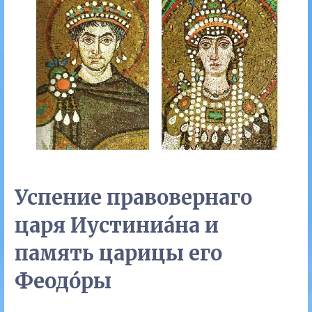
Успение правовернаго
царя Иустиниа́на и
память царицы его
Феодо́ры