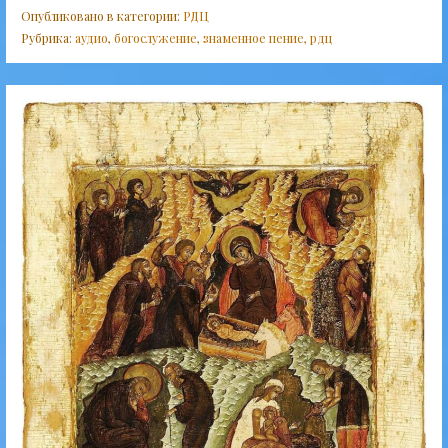
Опубликовано в категории:
РДЦ
Рубрика:
аудио
,
богослужение
,
знаменное пение
,
рдц