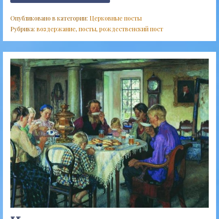
Опубликовано в категории:
Церковные посты
Рубрика:
воздержание
,
посты
,
рождественский пост