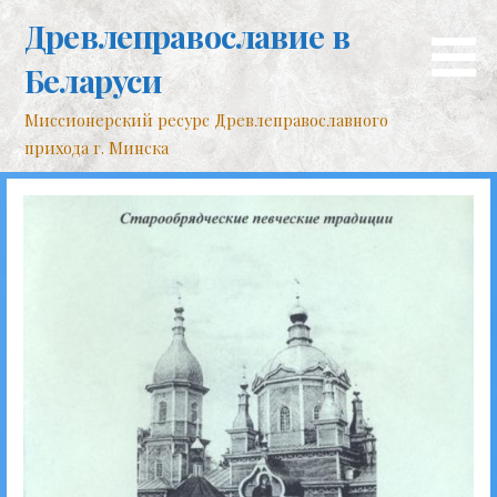
Перейти
Древлеправославие в
к
контенту
Беларуси
Миссионерский ресурс Древлеправославного
прихода г. Минска