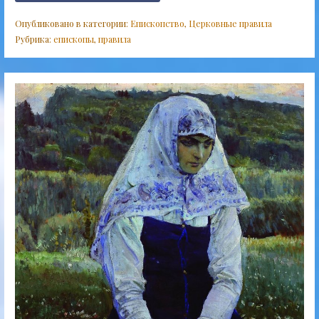
Опубликовано в категории:
Епископство
,
Церковные правила
Рубрика:
епископы
,
правила