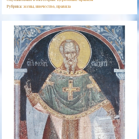
Рубрика:
жены
,
иночество
,
правила