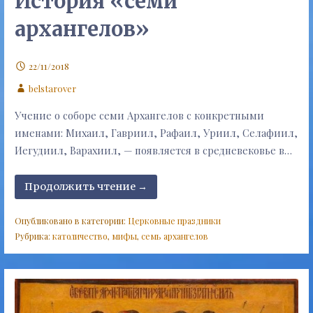
История «семи
архангелов»
22/11/2018
belstarover
Учение о соборе семи Архангелов с конкретными
именами: Михаил, Гавриил, Рафаил, Уриил, Селафиил,
Иегудиил, Варахиил, — появляется в средневековье в…
Продолжить чтение →
Опубликовано в категории:
Церковные праздники
Рубрика:
католичество
,
мифы
,
семь архангелов