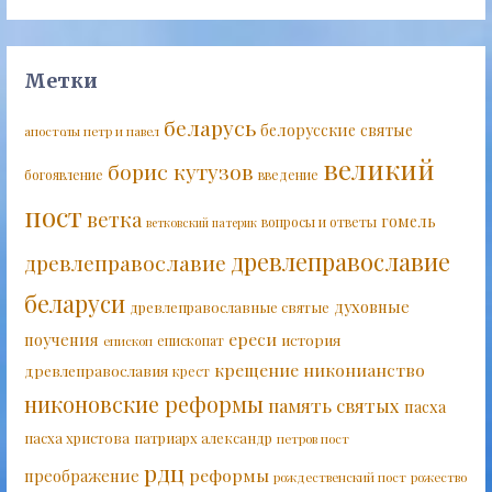
Метки
беларусь
белорусские святые
апостолы петр и павел
великий
борис кутузов
богоявление
введение
пост
ветка
гомель
вопросы и ответы
ветковский патерик
древлеправославие
древлеправославие
беларуси
духовные
древлеправославные святые
ереси
поучения
история
епископат
епископ
крещение
никонианство
древлеправославия
крест
никоновские реформы
память святых
пасха
пасха христова
патриарх александр
петров пост
рдц
реформы
преображение
рождественский пост
рожество