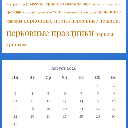
рожество христово
святая троица
богородицы
святыни беларуси
усов
церковные
сретение
старообрядчество
успение богородицы
церковные посты
церковные правила
каноны
церковные праздники
церковь
христова
Август 2026
Пн
Вт
Ср
Чт
Пт
Сб
Вс
1
2
3
4
5
6
7
8
9
10
11
12
13
14
15
16
17
18
19
20
21
22
23
24
25
26
27
28
29
30
31