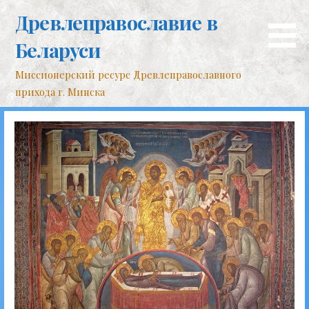
Перейти
Древлеправославие в
к
контенту
Беларуси
Миссионерский ресурс Древлеправославного
прихода г. Минска