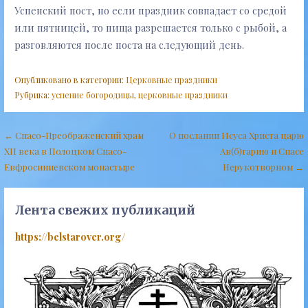
Успенский пост, но если праздник совпадает со средой
или пятницей, то пища разрешается только с рыбой, а
разговляются после поста на следующий день.
Опубликовано в категории:
Церковные праздники
Рубрика:
успение богородицы
,
церковные праздники
Навигация
← Спасо-Преображенский храм
О послании Исуса Христа царю
XII века в Полоцком Спасо-
Ав(б)гарию и Спасе
по
Евфросиниевском монастыре
Нерукотворном →
записям
Лента свежих публикаций
https://belstarover.org/