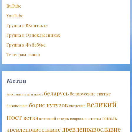
RuTube
YouTube
Группа в ВКонтакте
Группа в Одноклассниках
Группа в Фэйсбуке
Телеграм-канал
Метки
беларусь
белорусские святые
апостолы петр и павел
великий
борис кутузов
богоявление
введение
пост
ветка
гомель
вопросы и ответы
ветковский патерик
древлеправославие
древлеправославие