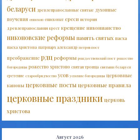
беларуси
духовные
древлеправославные святые
ереси
поучения
история
епископат
епископ
крещение
никонианство
древлеправославия
крест
никоновские реформы
память святых
пасха
пасха христова
патриарх александр
петров пост
рдц
реформы
преображение
рождественский пост
рожество
рожество христово
святая троица
богородицы
святыни беларуси
усов
церковные
сретение
старообрядчество
успение богородицы
церковные посты
церковные правила
каноны
церковные праздники
церковь
христова
Август 2026