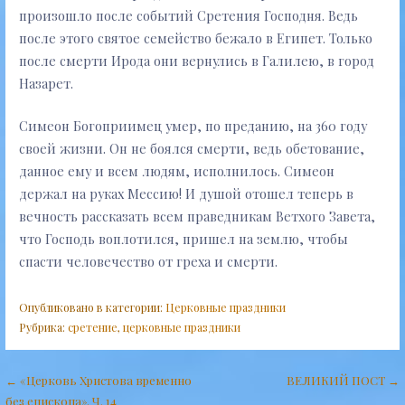
произошло после событий Сретения Господня. Ведь
после этого святое семейство бежало в Египет. Только
после смерти Ирода они вернулись в Галилею, в город
Назарет.
Симеон Богоприимец умер, по преданию, на 360 году
своей жизни. Он не боялся смерти, ведь обетование,
данное ему и всем людям, исполнилось. Симеон
держал на руках Мессию! И душой отошел теперь в
вечность рассказать всем праведникам Ветхого Завета,
что Господь воплотился, пришел на землю, чтобы
спасти человечество от греха и смерти.
Опубликовано в категории:
Церковные праздники
Рубрика:
сретение
,
церковные праздники
Навигация
← «Церковь Христова временно
ВЕЛИКИЙ ПОСТ →
без епископа». Ч. 14