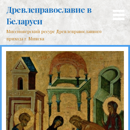
Перейти
Древлеправославие в
к
контенту
Беларуси
Миссионерский ресурс Древлеправославного
прихода г. Минска