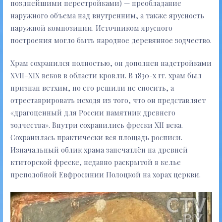
позднейшими перестройками) — преобладание
наружного объема над внутренним, а также ярусность
наружной композиции. Источником ярусного
построения могло быть народное деревянное зодчество.
Храм сохранился полностью, он дополнен надстройками
XVII–XIX веков в области кровли. В 1830-х гг. храм был
признан ветхим, но его решили не сносить, а
отреставрировать исходя из того, что он представляет
«драгоценный для России памятник древнего
зодчества». Внутри сохранились фрески XII века.
Сохранилась практически вся площадь росписи.
Изначальный облик храма запечатлён на древней
ктиторской фреске, недавно раскрытой в келье
преподобной Евфросинии Полоцкой на хорах церкви.