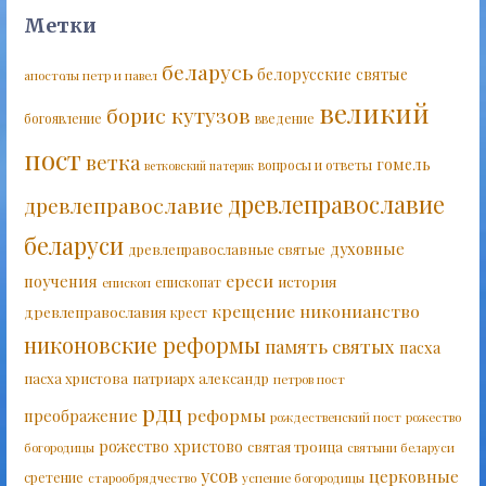
Метки
беларусь
белорусские святые
апостолы петр и павел
великий
борис кутузов
богоявление
введение
пост
ветка
гомель
вопросы и ответы
ветковский патерик
древлеправославие
древлеправославие
беларуси
духовные
древлеправославные святые
ереси
поучения
история
епископат
епископ
крещение
никонианство
древлеправославия
крест
никоновские реформы
память святых
пасха
пасха христова
патриарх александр
петров пост
рдц
реформы
преображение
рождественский пост
рожество
рожество христово
святая троица
богородицы
святыни беларуси
усов
церковные
сретение
старообрядчество
успение богородицы