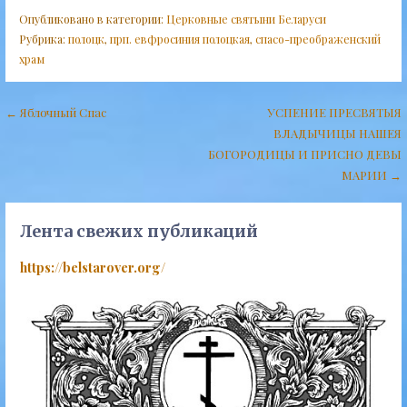
Опубликовано в категории:
Церковные святыни Беларуси
Рубрика:
полоцк
,
прп. евфросиния полоцкая
,
спасо-преображенский
храм
Навигация
← Яблочный Спас
УСПЕНИЕ ПРЕСВЯТЫЯ
ВЛАДЫЧИЦЫ НАШЕЯ
по
БОГОРОДИЦЫ И ПРИСНО ДЕВЫ
записям
МАРИИ →
Лента свежих публикаций
https://belstarover.org/