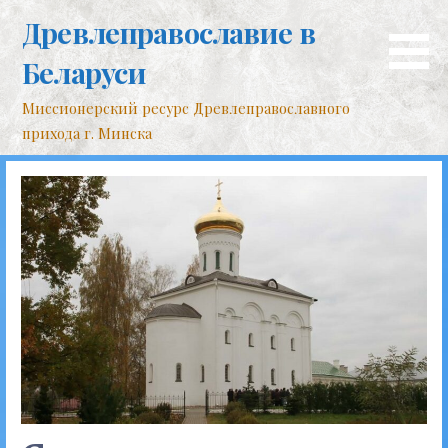
Перейти
Древлеправославие в
к
контенту
Беларуси
Миссионерский ресурс Древлеправославного
прихода г. Минска