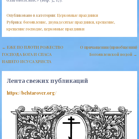
Опубликовано в категории:
Церковные праздники
Рубрика:
богоявление
,
двунадесятые праздники
,
крещение
,
крещение господне
,
церковные праздники
Навигация
← ЕЖЕ ПО ПЛОТИ РОЖЕСТВО
О причащении (приобщении)
ГОСПОДА БОГА И СПАСА
Богоявленской водой →
по
НАШЕГО ИСУСА ХРИСТА
записям
Лента свежих публикаций
https://belstarover.org/