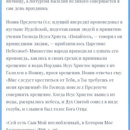
пятницу, а Литургия Василия Великого совершается в
сам день праздника.
Иоанн Предотеча (т.е. идущий впереди) проповедовал в
пустыне Иудейской, подготавливая людей к принятию
учения Господа Исуса Христа. «Покайтесь, — говорил он
пришедшим людям, — приблизилось Царствие
Небесное!» Множество народа приходили слушать его
проповедь, каялись в своих грехах и принимали
крещение в водах Иордана. Исус Христос пришел из
Галилеи к Иоанну, прося крещения. Иоанн отвечал ему:
«Мне следует креститься от Тебя, а Ты требуешь от
меня крещения!» Но Господь повелел Предотече
совершить крещение. Когда Исус Христос вышел из
воды, раскрылись небеса, и Дух Святой сошел в виде
голубя, и слышен был голос Бога Отца:
«Сей есть Сын Мой возлюбленный, в Котором Мое
благоволение» (Мф. 3, 17).