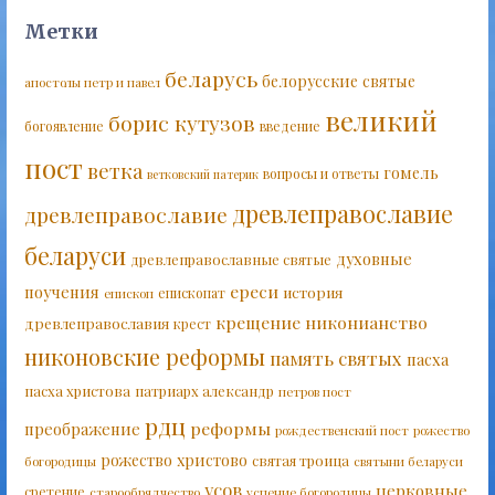
Метки
беларусь
белорусские святые
апостолы петр и павел
великий
борис кутузов
богоявление
введение
пост
ветка
гомель
вопросы и ответы
ветковский патерик
древлеправославие
древлеправославие
беларуси
духовные
древлеправославные святые
ереси
поучения
история
епископат
епископ
крещение
никонианство
древлеправославия
крест
никоновские реформы
память святых
пасха
пасха христова
патриарх александр
петров пост
рдц
реформы
преображение
рождественский пост
рожество
рожество христово
святая троица
богородицы
святыни беларуси
усов
церковные
сретение
старообрядчество
успение богородицы