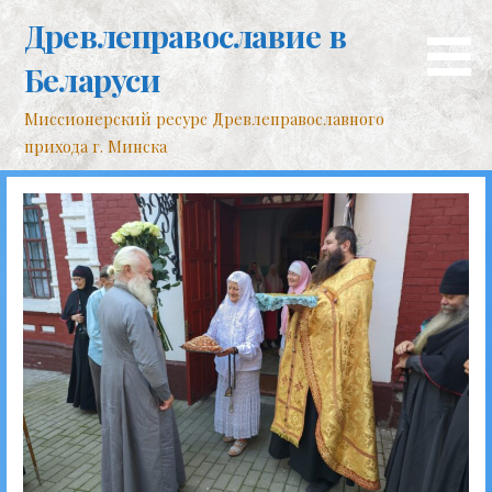
Перейти
Древлеправославие в
к
контенту
Беларуси
Миссионерский ресурс Древлеправославного
прихода г. Минска