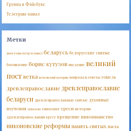
Группа в Фэйсбуке
Телеграм-канал
Метки
беларусь
белорусские святые
апостолы петр и павел
великий
борис кутузов
богоявление
введение
пост
ветка
гомель
вопросы и ответы
ветковский патерик
древлеправославие
древлеправославие
беларуси
духовные
древлеправославные святые
ереси
поучения
история
епископат
епископ
крещение
никонианство
древлеправославия
крест
никоновские реформы
память святых
пасха