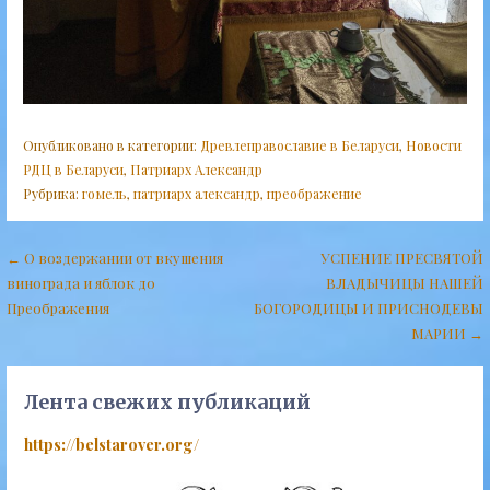
Опубликовано в категории:
Древлеправославие в Беларуси
,
Новости
РДЦ в Беларуси
,
Патриарх Александр
Рубрика:
гомель
,
патриарх александр
,
преображение
Навигация
← О воздержании от вкушения
УСПЕНИЕ ПРЕСВЯТОЙ
винограда и яблок до
ВЛАДЫЧИЦЫ НАШЕЙ
по
Преображения
БОГОРОДИЦЫ И ПРИСНОДЕВЫ
записям
МАРИИ →
Лента свежих публикаций
https://belstarover.org/