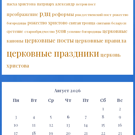
пасха христова
патриарх александр
петров пост
рдц
реформы
преображение
рождественский пост
рожество
рожество христово
святая троица
богородицы
святыни беларуси
усов
церковные
сретение
старообрядчество
успение богородицы
церковные посты
церковные правила
каноны
церковные праздники
церковь
христова
Август 2026
Пн
Вт
Ср
Чт
Пт
Сб
Вс
1
2
3
4
5
6
7
8
9
10
11
12
13
14
15
16
17
18
19
20
21
22
23