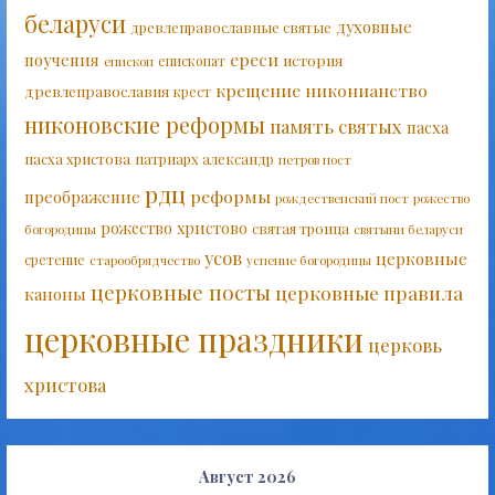
беларуси
духовные
древлеправославные святые
ереси
поучения
история
епископат
епископ
крещение
никонианство
древлеправославия
крест
никоновские реформы
память святых
пасха
пасха христова
патриарх александр
петров пост
рдц
реформы
преображение
рождественский пост
рожество
рожество христово
святая троица
богородицы
святыни беларуси
усов
церковные
сретение
старообрядчество
успение богородицы
церковные посты
церковные правила
каноны
церковные праздники
церковь
христова
Август 2026