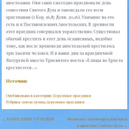
апостолами. Они сами ежегодно праздновали день
сошествия Святого Духа и заповедали его всем
христианам (1 Кор. 16,8; Деян. 20,16). Указание на это
есть и в Постановлениях Апостольских. В древности
этот праздник совершался торжественно. Существовал
обычай крестить в этот день оглашенных, подобно
тому, как после проповеди апостольской крестилось
три тысячи человек. И в наши дни за праздничной
Литургией вместо Трисвятого поется «Елицы во Христа
крестистеся…».
Источник
Опубликовано в категории:
Церковные праздники
Рубрика:
святая троица
,
церковные праздники
Навигация
← ВОЗНЕСЕНИЕ ГОСПОДНЕ
Молитвы с коленопреклонением
в праздник Святаго Духа →