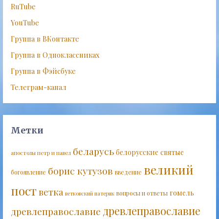
RuTube
YouTube
Группа в ВКонтакте
Группа в Одноклассниках
Группа в Фэйсбуке
Телеграм-канал
Метки
беларусь
белорусские святые
апостолы петр и павел
великий
борис кутузов
богоявление
введение
пост
ветка
гомель
вопросы и ответы
ветковский патерик
древлеправославие
древлеправославие