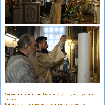
Опубликовано в категории:
Новости РДЦ в Беларуси
,
Церковные
события
Рубрика:
владислав климовец
,
дьяконы
,
рожество христово
,