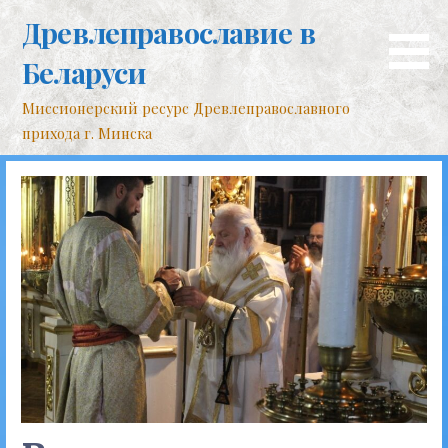
Перейти
Древлеправославие в
к
контенту
Беларуси
Миссионерский ресурс Древлеправославного
прихода г. Минска