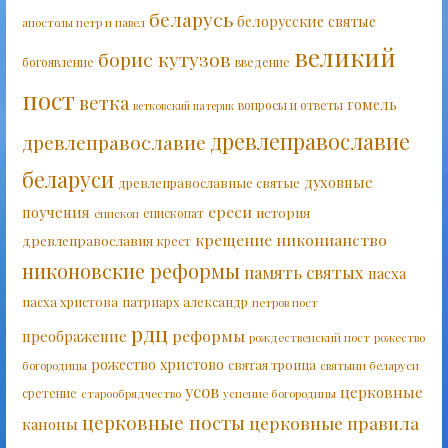
беларусь
белорусские святые
апостолы петр и павел
великий
борис кутузов
богоявление
введение
пост
ветка
гомель
вопросы и ответы
ветковский патерик
древлеправославие
древлеправославие
беларуси
духовные
древлеправославные святые
ереси
поучения
история
епископат
епископ
крещение
никонианство
древлеправославия
крест
никоновские реформы
память святых
пасха
пасха христова
патриарх александр
петров пост
рдц
реформы
преображение
рождественский пост
рожество
рожество христово
святая троица
богородицы
святыни беларуси
усов
церковные
сретение
старообрядчество
успение богородицы
церковные посты
церковные правила
каноны