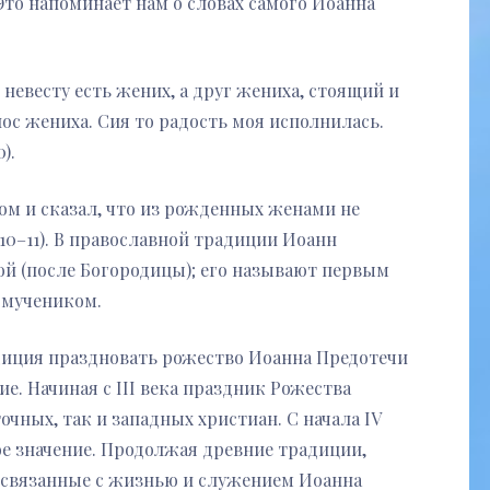
Это напоминает нам о словах самого Иоанна
невесту есть жених, а друг жениха, стоящий и
ос жениха. Сия то радость моя исполнилась.
).
ом и сказал, что из рожденных женами не
10–11). В православной традиции Иоанн
ой (после Богородицы); его называют первым
 мучеником.
диция праздновать рожество Иоанна Предотечи
е. Начиная с III века праздник Рожества
чных, так и западных христиан. С начала IV
е значение. Продолжая древние традиции,
связанные с жизнью и служением Иоанна