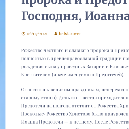
пророка и Предот
Господня, Иоанн
06/07/2021
belstarover
Рожество честнаго и славнаго пророка и Предо
полностью в древлеправославной традиции наз
рождения сына у праведных Захарии и Елисаве
Крестителем (иначе именуемого Предотечей).
Относится к великим праздникам, непереходящ
старому стилю). День этот всегда приходится 
Предотечи на полгода отстоит от Рожества Хри
Поскольку Рожество Христово было приурочен
Иоанна Предотечи — к летнему. После Рожества