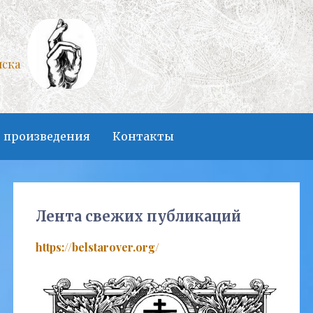
нска
 произведения
Контакты
Лента свежих публикаций
https://belstarover.org/