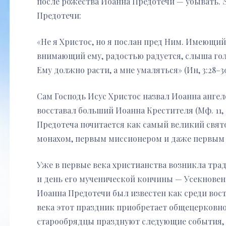
после рожества Иоанна Предотечи — убывать. 
Предотечи:
«Не я Христос, но я послан пред Ним. Имеющий 
внимающий ему, радостью радуется, слыша гол
Ему должно расти, а мне умаляться» (Ин, 3:28–30
Сам Господь Исус Христос назвал Иоанна ангел
восставал больший Иоанна Крестителя (Мф. 11, 
Предотеча почитается как самый великий свят
монахом, первым миссионером и даже первым
Уже в первые века христианства возникла тра
и день его мученической кончины — Усекновени
Иоанна Предотечи был известен как среди восто
века этот праздник приобретает общецерковно
старообрядцы празднуют следующие события, 