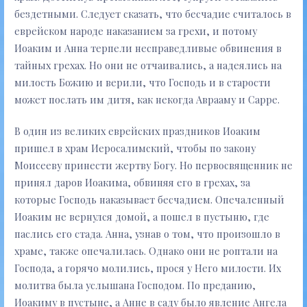
бездетными. Следует сказать, что бесчадие считалось в
еврейском народе наказанием за грехи, и потому
Иоаким и Анна терпели несправедливые обвинения в
тайных грехах. Но они не отчаивались, а надеялись на
милость Божию и верили, что Господь и в старости
может послать им дитя, как некогда Аврааму и Сарре.
В один из великих еврейских праздников Иоаким
пришел в храм Иеросалимский, чтобы по закону
Моисееву принести жертву Богу. Но первосвященник не
принял даров Иоакима, обвиняя его в грехах, за
которые Господь наказывает бесчадием. Опечаленный
Иоаким не вернулся домой, а пошел в пустыню, где
паслись его стада. Анна, узнав о том, что произошло в
храме, также опечалилась. Однако они не роптали на
Господа, а горячо молились, прося у Него милости. Их
молитва была услышана Господом. По преданию,
Иоакиму в пустыне, а Анне в саду было явление Ангела