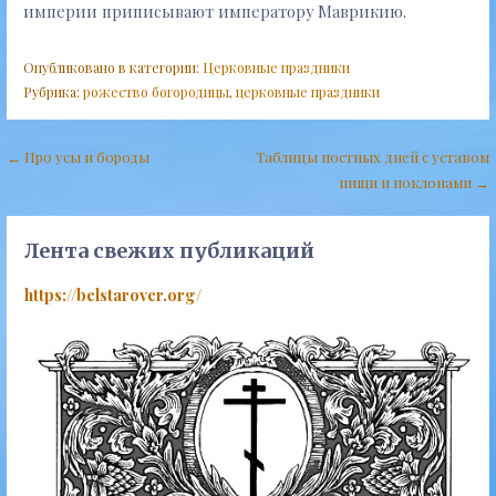
империи приписывают императору Маврикию.
Опубликовано в категории:
Церковные праздники
Рубрика:
рожество богородицы
,
церковные праздники
Навигация
← Про усы и бороды
Таблицы постных дней с уставом
пищи и поклонами →
по
записям
Лента свежих публикаций
https://belstarover.org/