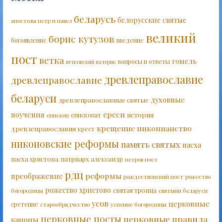
беларусь
белорусские святые
апостолы петр и павел
великий
борис кутузов
богоявление
введение
пост
ветка
гомель
вопросы и ответы
ветковский патерик
древлеправославие
древлеправославие
беларуси
духовные
древлеправославные святые
ереси
поучения
история
епископат
епископ
крещение
никонианство
древлеправославия
крест
никоновские реформы
память святых
пасха
пасха христова
патриарх александр
петров пост
рдц
реформы
преображение
рождественский пост
рожество
рожество христово
святая троица
богородицы
святыни беларуси
усов
церковные
сретение
старообрядчество
успение богородицы
церковные посты
церковные правила
каноны