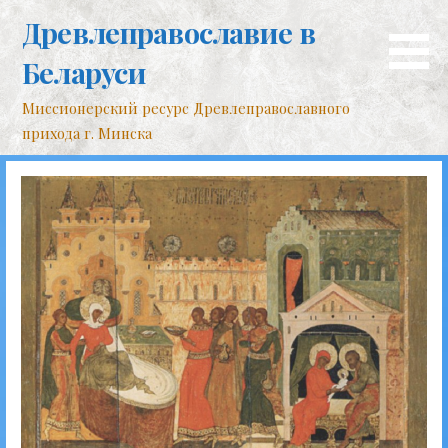
Перейти
Древлеправославие в
к
контенту
Беларуси
Миссионерский ресурс Древлеправославного
прихода г. Минска