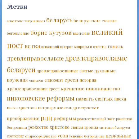
Метки
беларусь
белорусские святые
апостолы петр и павел
великий
борис кутузов
богоявление
введение
пост
ветка
гомель
вопросы и ответы
ветковский патерик
древлеправославие
древлеправославие
беларуси
духовные
древлеправославные святые
ереси
поучения
история
епископат
епископ
крещение
никонианство
древлеправославия
крест
никоновские реформы
память святых
пасха
пасха христова
патриарх александр
петров пост
рдц
реформы
преображение
рождественский пост
рожество
рожество христово
святая троица
богородицы
святыни беларуси
усов
церковные
сретение
старообрядчество
успение богородицы