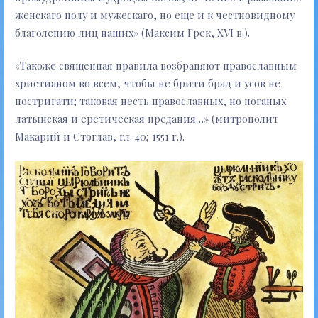
женскаго полу и мужескаго, но еще и к честновидному
благолепию лиц наших» (Максим Грек, XVI в.).
«Такоже священная правила возбраняют православным
христианом во всем, чтобы не брити брад и усов не
постригати; таковая несть православных, но поганых
латынская и еретическая предания…» (митрополит
Макарий и Стоглав, гл. 40; 1551 г.).