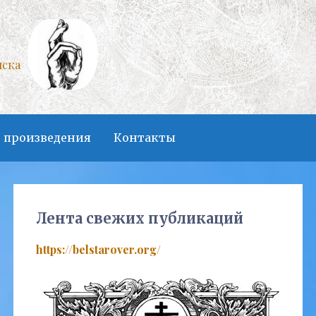
нска
 произведения
Контакты
Лента свежих публикаций
https://belstarover.org/