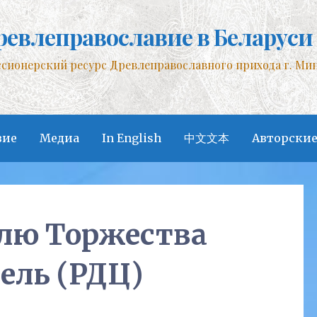
ревлеправославие в Беларуси
сионерский ресурс Древлеправославного прихода г. Ми
вие
Медиа
In English
中文文本
Авторские
елю Торжества
ель (РДЦ)