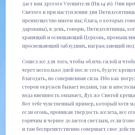
даст вам другого Утешителя (Ин.14:16). Они п
Святого и при наступлении дня Пятидесятницы (
преимущество имеем мы; блага, о которых гово
дарованы), в день, говорю, Пятидесятницы, ког
хранящий и освящающий Церковь, промышляющ
просвещающий заблудших, награждающий под
Сошел же для того, чтобы облечь силой и чтобы
через несколько дней после сего, будете крещен
благодать, но совершенная сила. Ибо как погр
сторон окружен бывает водами, так и апостол
вода внешность омывает, Дух же Святой крещае
Вот тебе чувственный пример, который хотя ма
если огонь, проникая твердость железа, все ег
горячим и черное делается светлым, если (гово
и там беспрепятственно совершает свое действи