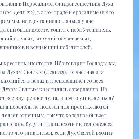
ребывали в Иеросалиме, ожидая сошествия Духа
см. Деян.2:2), в этом граде Иеросалиме (и это
рим мы, не где-то ниспосланы, а у нас
да они были вместе, сошел с неба Утешитель,
ий о душах, кормчий обуреваемых,
вижников и венчающий победителей.
 крестить апостолов. Ибо говорит Господь: вы,
ы Духом Святым (Деян.1:5). Не частная эта
ужающийся в водах и крещающийся со всех
ы Духом Святым крестились совершенно. Но
т все внутреннее души, и почто удивляешься?
л и неважен, но полезен для простых людей:
о делает огненным, так что холодное бывает
рю) огонь, будучи телом, входит в тело железа
е, то что удивляться, если Дух Святой входит