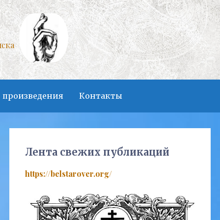
нска
 произведения
Контакты
Лента свежих публикаций
https://belstarover.org/