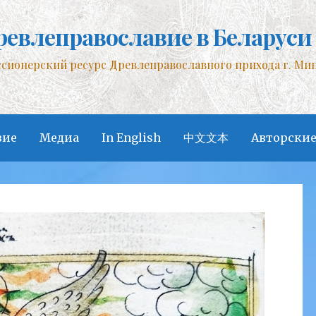
ревлеправославие в Беларуси
сионерский ресурс Древлеправославного прихода г. Ми
вие
Медиа
In English
中文文本
Авторские