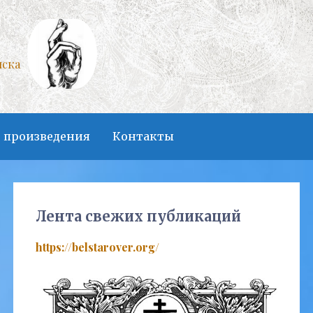
нска
 произведения
Контакты
Лента свежих публикаций
https://belstarover.org/