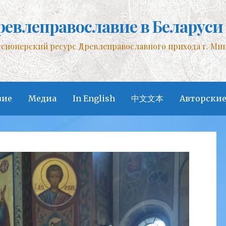
ревлеправославие в Беларуси
сионерский ресурс Древлеправославного прихода г. Ми
вие
Медиа
In English
中文文本
Авторские