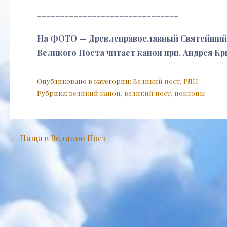
_______________________________
На ФОТО — Древлеправославный Святейший П
Великого Поста читает канон прп. Андрея К
Опубликовано в категории:
Великий пост
,
РДЦ
Рубрика:
великий канон
,
великий пост
,
поклоны
Навигация
← Пища в Великий Пост
по
записям