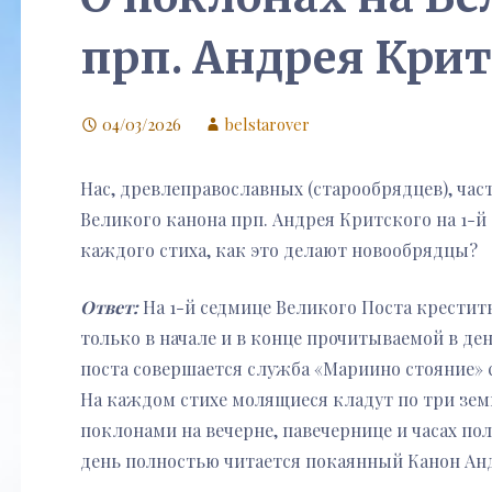
прп. Андрея Крит
04/03/2026
belstarover
Нас, древлеправославных (старообрядцев), час
Великого канона прп. Андрея Критского на 1-й
каждого стиха, как это делают новообрядцы?
Ответ:
На 1-й седмице Великого Поста крестит
только в начале и в конце прочитываемой в ден
поста совершается служба «Мариино стояние» 
На каждом стихе молящиеся кладут по три земны
поклонами на вечерне, павечернице и часах по
день полностью читается покаянный Канон Ан