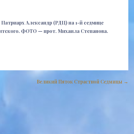
атриарх Александр (РДЦ) на 1-й седмице
ритского. ФОТО — прот. Михаила Степанова.
Великий Пяток Страстной Седмицы →