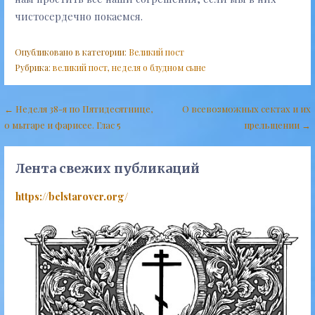
чистосердечно покаемся.
Опубликовано в категории:
Великий пост
Рубрика:
великий пост
,
неделя о блудном сыне
Навигация
← Неделя 38-я по Пятидесятнице,
О всевозможных сектах и их
о мытаре и фарисее. Глас 5
прельщении →
по
записям
Лента свежих публикаций
https://belstarover.org/