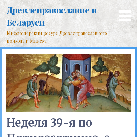
Перейти
Древлеправославие в
к
контенту
Беларуси
Миссионерский ресурс Древлеправославного
прихода г. Минска
Неделя 39-я по