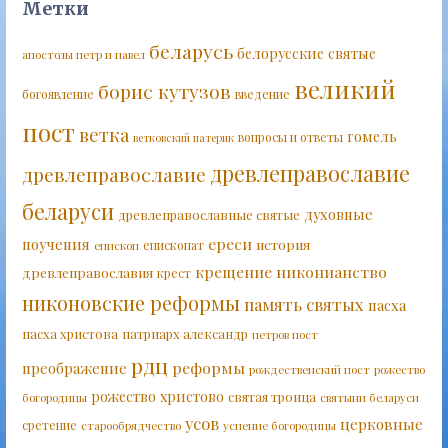
Метки
беларусь
белорусские святые
апостолы петр и павел
великий
борис кутузов
богоявление
введение
пост
ветка
гомель
вопросы и ответы
ветковский патерик
древлеправославие
древлеправославие
беларуси
духовные
древлеправославные святые
ереси
поучения
история
епископат
епископ
крещение
никонианство
древлеправославия
крест
никоновские реформы
память святых
пасха
пасха христова
патриарх александр
петров пост
рдц
реформы
преображение
рождественский пост
рожество
рожество христово
святая троица
богородицы
святыни беларуси
усов
церковные
сретение
старообрядчество
успение богородицы